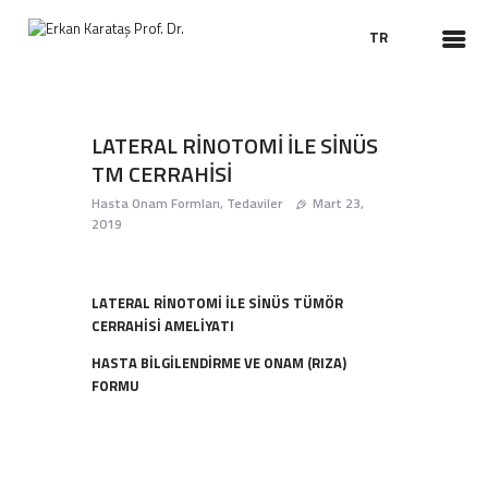
TR
ANASAYFA
LATERAL RİNOTOMİ İLE SİNÜS
HAKKIMDA
TM CERRAHİSİ
TEDAVILER
Hasta Onam Formları
,
Tedaviler
Mart 23,
2019
CERRAHILER
HASTA BILGILENDIRME
VIDEO KBB
LATERAL RİNOTOMİ İLE SİNÜS TÜMÖR
HABERLER
CERRAHİSİ AMELİYATI
HASTA BİLGİLENDİRME VE ONAM (RIZA)
FORMU