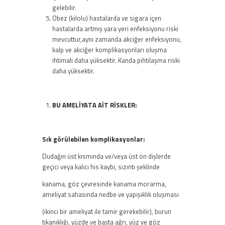
gelebilir.
Obez (kilolu) hastalarda ve sigara içen
hastalarda artmış yara yeri enfeksiyonu riski
mevcuttur,aynı zamanda akciğer enfeksiyonu,
kalp ve akciğer komplikasyonları oluşma
ihtimali daha yüksektir. Kanda pıhtılaşma riski
daha yüksektir.
BU AMELİYATA AİT RİSKLER:
Sık görülebilen komplikasyonlar:
Dudağın üst kısmında ve/veya üst ön dişlerde
geçici veya kalıcı his kaybı, sızıntı şeklinde
kanama, göz çevresinde kanama morarma,
ameliyat sahasında nedbe ve yapışıklık oluşması
(ikinci bir ameliyat ile tamir gerekebilir), burun
tıkanıklığı, yüzde ve başta ağrı, yüz ve göz