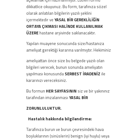
açıklamak için hazırlanmıştır. Lütfen formu
dikkatlice okuyunuz. Bu form, tarafınıza sözel
olarak anlatılan bilgilerin yazılı şeklini
içermektedir ve
YASAL BİR
GEREKLİLİĞİN
ORTAYA ÇIKMASI HALİNDE KULLANILMAK
ÜZERE
hastane arşivinde saklanacaktır.
Yapılan muayene sonucunda size/hastanıza
ameliyat gerektiği kararına varılmıştır. Hekiminiz
ameliyattan önce size bu belgede yazılı olan
bilgileri verecek, bunun sonunda ameliyatın
yapılması konusunda
SERBEST İRADENİZ
ile
kararınızı vereceksiniz.
Bu formun
HER SAYFASININ
siz ve bir yakınınız
tarafından imzalanması
YASAL BİR
ZORUNLULUKTUR.
Hastalık hakkında bilgilendirme:
Tarafınıza burun ve burun çevresindeki hava
boşluklarının (sinüslerin) benign (iyi huylu) veya