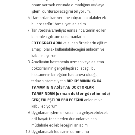
onam vermek zorunda olmadığımı ve/veya
işlemi durdurabileceğimi biliyorum.
Damardan kan verilme ihtiyacı da olabilecek
bu prosedürü/ameliyatı anladım.
Tanı/tedavi/ameliyat esnasında temin edilen
benimle ilgili tüm dokümanların,
FOTOĞRAFLARIN
ve alınan örneklerin eğitim
amaçlı olarak kullanılabileceğini anladım ve
kabul ediyorum.
Ameliyatın hastanenin uzman veya asistan
doktorlarının gerçekleştirebileceği, bu
hastanenin bir eğitim hastanesi olduğu,
tedavinin/ameliyatın
BİR KISMININ YA DA
TAMAMININ ASİSTAN DOKTORLAR
TARAFINDAN (uzman doktor gözetiminde)
GERÇEKLEŞTİRİLEBİLECEĞİNİ
anladım ve
kabul ediyorum.
Uygulanan işlemler sırasında gelişecebilecek
acil hayatı tehdit eden durumlar ve nasıl
müdahale edilebileceğini anladım.
Uygulanacak tedavinin durumumu