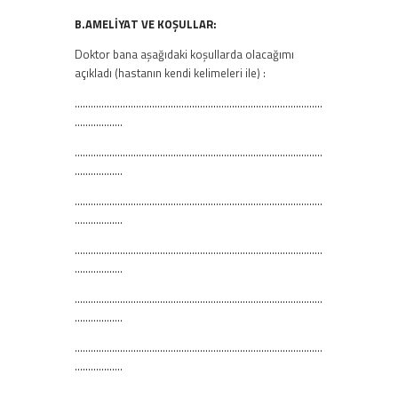
B.AMELİYAT VE KOŞULLAR:
Doktor bana aşağıdaki koşullarda olacağımı
açıkladı (hastanın kendi kelimeleri ile) :
…………………………………………………………………………………
………………
…………………………………………………………………………………
………………
…………………………………………………………………………………
………………
…………………………………………………………………………………
………………
…………………………………………………………………………………
………………
…………………………………………………………………………………
………………
…………………………………………………………………………………