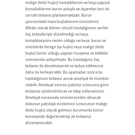
malign (kötü huylu) hastalıklarının ve/veya yapısal
bozukluklarının burun yoluyla ve dışarıdan kesi ile
cerrahi tedavisi planlanmaktadır. Burun
çevresindeki hava boşluklarının (sinüslerin)
iltihabı olarak bilinen sinüzit hastalığınızın verilen
ilaç tedavileriyle düzelmediği ve/veya
komplikasyona neden olduğu ve/veya burun ve
sinüslerde benign (iyi huylu) veya malign (kötü
huylu) tümör olduğu yapılan muayene ve tetkikler
sonrasında anlaşılmıştır. Bu hastalığınız ilaç
tedavisi ile düzelmeyecek ve tedavi edilmezse
daha da ilerleyecektir. Bu aşamadan sonra bu
hastalığınızın tedavisi ancak ameliyat ile mümkün
olabilir. Ameliyat sonrası patoloji sonucuna göre
tedaviniz yönlendirilecek ve takip edileceksiniz.
Ameliyat esnasında sinüslerinizden alınacak
dokunun patolojik incelemesi sonucunun malign
(kötü huylu) olarak gelmesi durumunda tümör
konseyinde değerlendirilip ek tedaviniz
düzenlenecektir.