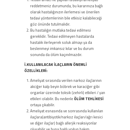
reddetmeniz durumunda, bu kararınıza bağlı
olarak hastalığınızın ilerlemesi ve önerilen
tedavi yöntemlerinin bile etkisiz kalabileceği
göz önünde tutulmalıdır.
Bu hastalığın mutlaka tedavi edilmesi
gereklidir. Tedavi edilmeyen hastalarda
hastalık ilerleyerek soluk almayı ya da
beslenmeyi imkansız kılar ve bu durum
sonunda da ölüm kaçınılmazdır.
İ.KULLANILACAK İLAÇLARIN ÖNEMLİ
ÖZELLİKLERİ:
Ameliyat sırasında verilen narkoz ilaçlarının
akciğer kalp beyin böbrek ve karaciğer gibi
organlar üzerinde toksik (zehirli) etkileri / yan
etkileri olabilir. Bu nedenle
ÖLÜM TEHLİKESİ
ortaya çıkabilir.
Ameliyat esnasında ve sonrasında kullanılan
ilaçlara(antibiyotik/narkoz ilaçları/ağrı kesici
ve diğer ilaçlar) bağlı allerjik reaksiyonlar
oluşabilir ve buna bağlı yoğun bakım