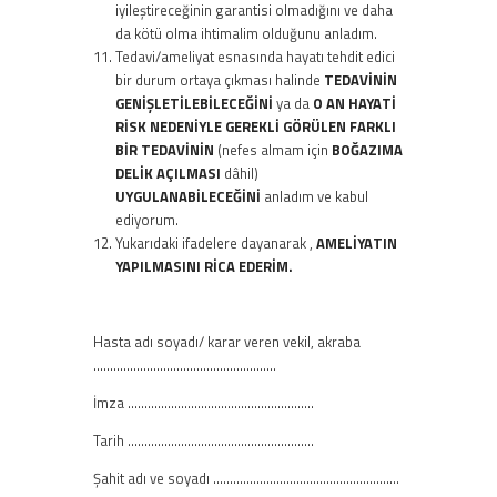
iyileştireceğinin garantisi olmadığını ve daha
da kötü olma ihtimalim olduğunu anladım.
Tedavi/ameliyat esnasında hayatı tehdit edici
bir durum ortaya çıkması halinde
TEDAVİNİN
GENİŞLETİLEBİLECEĞİNİ
ya da
O AN HAYATİ
RİSK NEDENİYLE GEREKLİ GÖRÜLEN FARKLI
BİR TEDAVİNİN
(nefes almam için
BOĞAZIMA
DELİK AÇILMASI
dâhil)
UYGULANABİLECEĞİNİ
anladım ve kabul
ediyorum.
Yukarıdaki ifadelere dayanarak ,
AMELİYATIN
YAPILMASINI RİCA EDERİM.
Hasta adı soyadı/ karar veren vekil, akraba
……………………………………………….
İmza ………………………………………………..
Tarih ………………………………………………..
Şahit adı ve soyadı ………………………………………………..