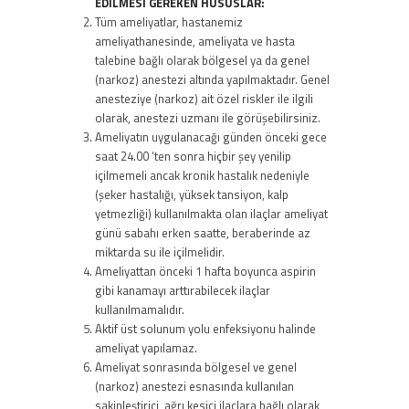
EDİLMESİ GEREKEN HUSUSLAR:
Tüm ameliyatlar, hastanemiz
ameliyathanesinde, ameliyata ve hasta
talebine bağlı olarak bölgesel ya da genel
(narkoz) anestezi altında yapılmaktadır. Genel
anesteziye (narkoz) ait özel riskler ile ilgili
olarak, anestezi uzmanı ile görüşebilirsiniz.
Ameliyatın uygulanacağı günden önceki gece
saat 24.00 ‘ten sonra hiçbir şey yenilip
içilmemeli ancak kronik hastalık nedeniyle
(şeker hastalığı, yüksek tansiyon, kalp
yetmezliği) kullanılmakta olan ilaçlar ameliyat
günü sabahı erken saatte, beraberinde az
miktarda su ile içilmelidir.
Ameliyattan önceki 1 hafta boyunca aspirin
gibi kanamayı arttırabilecek ilaçlar
kullanılmamalıdır.
Aktif üst solunum yolu enfeksiyonu halinde
ameliyat yapılamaz.
Ameliyat sonrasında bölgesel ve genel
(narkoz) anestezi esnasında kullanılan
sakinleştirici, ağrı kesici ilaçlara bağlı olarak