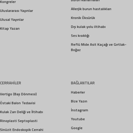
Kongreler
Allerjik burun hastalıkları
Uluslararası Yayınlar
Kronik Öksürük
Ulusal Yayınlar
Dış kulak yolu iltihabı
Kitap Yazarı
Ses kısıklığı
Reflü Mide Asit Kaçağı ve Gırtlak-
Boğaz
CERRAHİLER
BAĞLANTILAR
Haberler
Vertigo (Baş Dönmesi)
Bize Yazın
Östaki Balon Tedavisi
İnstagram
Kulak Zarı Deliği ve İltihabı
Youtube
Rinoplasti Septoplasti
Google
Sinüzit Endoskopik Cerrahi