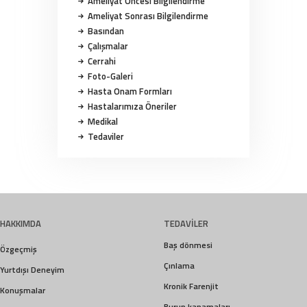
Ameliyat Öncesi Bilgilendirme
Ameliyat Sonrası Bilgilendirme
Basından
Çalışmalar
Cerrahi
Foto-Galeri
Hasta Onam Formları
Hastalarımıza Öneriler
Medikal
Tedaviler
HAKKIMDA
TEDAVİLER
Baş dönmesi
Özgeçmiş
Çınlama
Yurtdışı Deneyim
Kronik Farenjit
Konuşmalar
Burun kanamaları