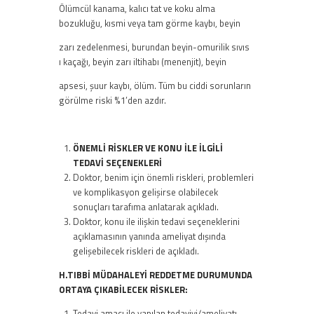
Ölümcül kanama, kalıcı tat ve koku alma
bozukluğu, kısmi veya tam görme kaybı, beyin
zarı zedelenmesi, burundan beyin-omurilik sıvıs
ı kaçağı, beyin zarı iltihabı (menenjit), beyin
apsesi, şuur kaybı, ölüm. Tüm bu ciddi sorunların
görülme riski %1’den azdır.
ÖNEMLİ RİSKLER VE KONU İLE İLGİLİ
TEDAVİ SEÇENEKLERİ
Doktor, benim için önemli riskleri, problemleri
ve komplikasyon gelişirse olabilecek
sonuçları tarafıma anlatarak açıkladı.
Doktor, konu ile ilişkin tedavi seçeneklerini
açıklamasının yanında ameliyat dışında
gelişebilecek riskleri de açıkladı.
H.TIBBİ MÜDAHALEYİ REDDETME DURUMUNDA
ORTAYA ÇIKABİLECEK RİSKLER:
Tedavi amacı ile yapılan tedaviyi/ameliyatı