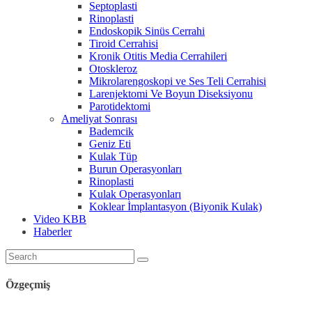
Septoplasti
Rinoplasti
Endoskopik Sinüs Cerrahi
Tiroid Cerrahisi
Kronik Otitis Media Cerrahileri
Otoskleroz
Mikrolarengoskopi ve Ses Teli Cerrahisi
Larenjektomi Ve Boyun Diseksiyonu
Parotidektomi
Ameliyat Sonrası
Bademcik
Geniz Eti
Kulak Tüp
Burun Operasyonları
Rinoplasti
Kulak Operasyonları
Koklear İmplantasyon (Biyonik Kulak)
Video KBB
Haberler
Özgeçmiş