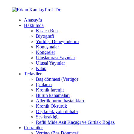
Anasayfa
Hakkımda
Kısaca Ben
Biyografi
Yurtdışı Deneyimlerim
Konuşmalar
Kongreler
Uluslararası Yayınlar
Ulusal Yayınlar
Kitap
Tedaviler
Baş dönmesi (Vertigo)
Çınlama
Kronik farenjit
Burun kanamaları
Allerjik burun hastalıkları
Kronik Öksürük
Dış kulak yolu iltihabı
Ses kısıklığı
Reflü Mide Asit Kaçağı ve Gırtlak-Boğaz
Cerrahiler
Vertigo (Baş Dönmesi)