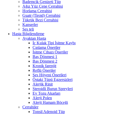
Bademcik Genizeti Tüp
Ağız Yüz Çene Cerrahisi
Horlama Cerrahisi
Guatr (Tiroid) Cerrahisi
Tükrük Bezi Cerrahisi
Kanserler
Ses teli
Hasta Bilgilendirme
Ayaktan Hasta
İç Kulak Tipi İşitme Kaybı
Çınlama Öneriler
İşitme Cihazı Öneriler
Baş Dönmesi 1
Baş Dönmesi 2
Kronik farenjit
Reflü Öneriler
Ses Hijyeni Önerileri
Östaki Tüpü Egzersizleri
Alerjik Rinit
Steroidli Burun Spreyleri
Ev Tozu Akarları
Alerji Polen
Alerji Hamam Böceği
Cerrahiler
Tonsil Adenoid Tüp