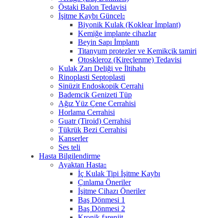
Östaki Balon Tedavisi
İşitme Kaybı Güncel
Biyonik Kulak (Koklear İmplant)
Kemiğe implante cihazlar
Beyin Sapı İmplantı
Titanyum protezler ve Kemikçik tamiri
Otoskleroz (Kireçlenme) Tedavisi
Kulak Zarı Deliği ve İltihabı
Rinoplasti Septoplasti
Sinüzit Endoskopik Cerrahi
Bademcik Genizeti Tüp
Ağız Yüz Çene Cerrahisi
Horlama Cerrahisi
Guatr (Tiroid) Cerrahisi
Tükrük Bezi Cerrahisi
Kanserler
Ses teli
Hasta Bilgilendirme
Ayaktan Hasta
İç Kulak Tipi İşitme Kaybı
Çınlama Öneriler
İşitme Cihazı Öneriler
Baş Dönmesi 1
Baş Dönmesi 2
Kronik farenjit