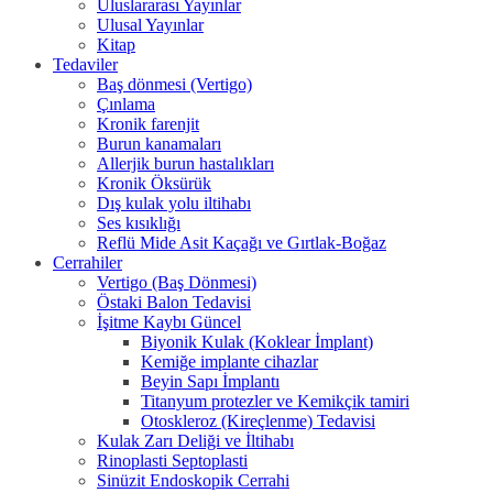
Uluslararası Yayınlar
Ulusal Yayınlar
Kitap
Tedaviler
Baş dönmesi (Vertigo)
Çınlama
Kronik farenjit
Burun kanamaları
Allerjik burun hastalıkları
Kronik Öksürük
Dış kulak yolu iltihabı
Ses kısıklığı
Reflü Mide Asit Kaçağı ve Gırtlak-Boğaz
Cerrahiler
Vertigo (Baş Dönmesi)
Östaki Balon Tedavisi
İşitme Kaybı Güncel
Biyonik Kulak (Koklear İmplant)
Kemiğe implante cihazlar
Beyin Sapı İmplantı
Titanyum protezler ve Kemikçik tamiri
Otoskleroz (Kireçlenme) Tedavisi
Kulak Zarı Deliği ve İltihabı
Rinoplasti Septoplasti
Sinüzit Endoskopik Cerrahi