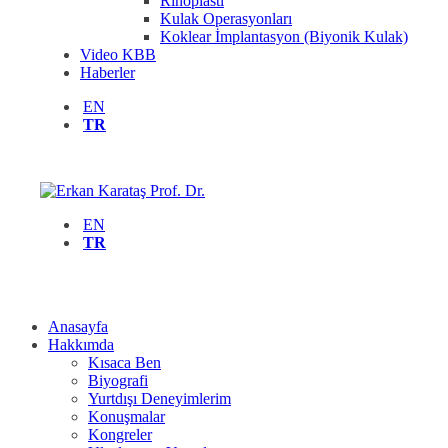
Rinoplasti
Kulak Operasyonları
Koklear İmplantasyon (Biyonik Kulak)
Video KBB
Haberler
EN
TR
EN
TR
Anasayfa
Hakkımda
Kısaca Ben
Biyografi
Yurtdışı Deneyimlerim
Konuşmalar
Kongreler