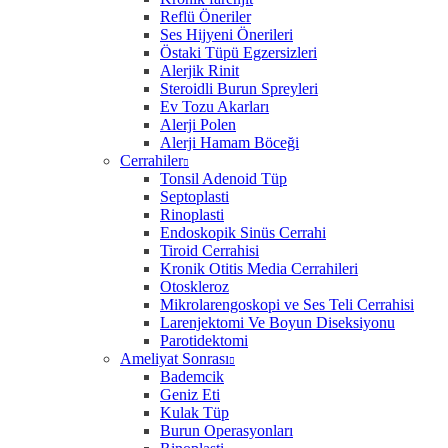
Reflü Öneriler
Ses Hijyeni Önerileri
Östaki Tüpü Egzersizleri
Alerjik Rinit
Steroidli Burun Spreyleri
Ev Tozu Akarları
Alerji Polen
Alerji Hamam Böceği
Cerrahiler
Tonsil Adenoid Tüp
Septoplasti
Rinoplasti
Endoskopik Sinüs Cerrahi
Tiroid Cerrahisi
Kronik Otitis Media Cerrahileri
Otoskleroz
Mikrolarengoskopi ve Ses Teli Cerrahisi
Larenjektomi Ve Boyun Diseksiyonu
Parotidektomi
Ameliyat Sonrası
Bademcik
Geniz Eti
Kulak Tüp
Burun Operasyonları