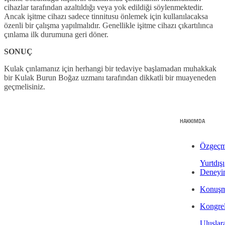
cihazlar tarafından azaltıldığı veya yok edildiği söylenmektedir.
Ancak işitme cihazı sadece tinnitusu önlemek için kullanılacaksa
özenli bir çalışma yapılmalıdır. Genellikle işitme cihazı çıkartılınca
çınlama ilk durumuna geri döner.
SONUÇ
Kulak çınlamanız için herhangi bir tedaviye başlamadan muhakkak
bir Kulak Burun Boğaz uzmanı tarafından dikkatli bir muayeneden
geçmelisiniz.
HAKKIMDA
Özgeçm
Yurtdışı
Deneyi
Konuşm
Kongrel
Uluslara