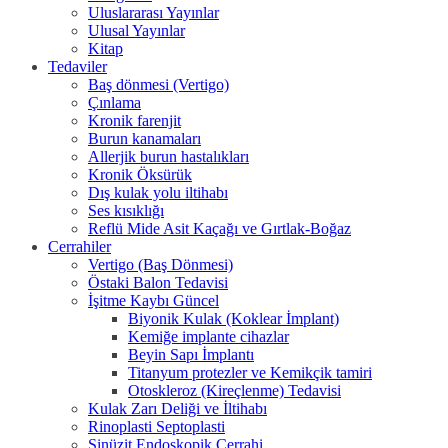
Uluslararası Yayınlar
Ulusal Yayınlar
Kitap
Tedaviler
Baş dönmesi (Vertigo)
Çınlama
Kronik farenjit
Burun kanamaları
Allerjik burun hastalıkları
Kronik Öksürük
Dış kulak yolu iltihabı
Ses kısıklığı
Reflü Mide Asit Kaçağı ve Gırtlak-Boğaz
Cerrahiler
Vertigo (Baş Dönmesi)
Östaki Balon Tedavisi
İşitme Kaybı Güncel
Biyonik Kulak (Koklear İmplant)
Kemiğe implante cihazlar
Beyin Sapı İmplantı
Titanyum protezler ve Kemikçik tamiri
Otoskleroz (Kireçlenme) Tedavisi
Kulak Zarı Deliği ve İltihabı
Rinoplasti Septoplasti
Sinüzit Endoskopik Cerrahi