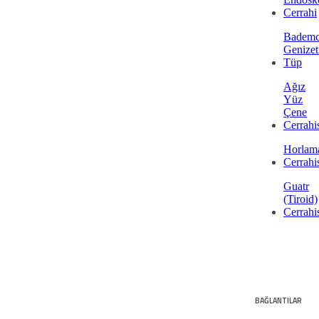
Cerrahi
Bademc
Genizet
Tüp
Ağız
Yüz
Çene
Cerrahi
Horlam
Cerrahi
Guatr
(Tiroid)
Cerrahi
BAĞLANTILAR