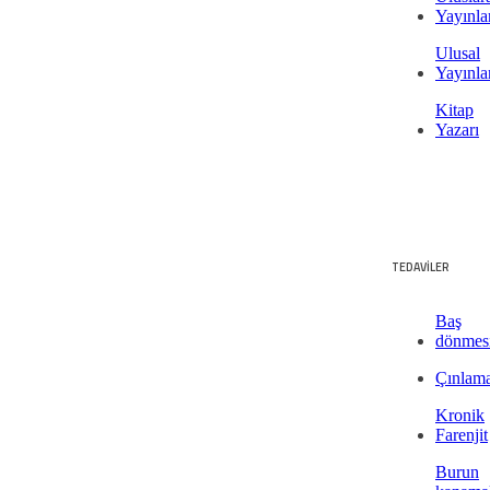
Yayınla
Ulusal
Yayınla
Kitap
Yazarı
TEDAVİLER
Baş
dönmes
Çınlam
Kronik
Farenjit
Burun