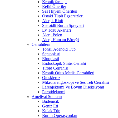
Kronik farenjit
Reflü Öneriler
Ses Hijyeni Önerileri
Östaki Tüpü Egzersizleri
Alerjik Rinit
Steroidli Burun Spreyleri
Ev Tozu Akarları
Alerji Polen
Alerji Hamam Böceği
Cerrahiler
Tonsil Adenoid Tüp
Septoplasti
Rinoplasti
Endoskopik Sinüs Cerrahi
Tiroid Cerrahisi
Kronik Otitis Media Cerrahileri
Otoskleroz
Mikrolarengoskopi ve Ses Teli Cerrahisi
Larenjektomi Ve Boyun Diseksiyonu
Parotidektomi
Ameliyat Sonrası
Bademcik
Geniz Eti
Kulak Tüp
Burun Operasyonları