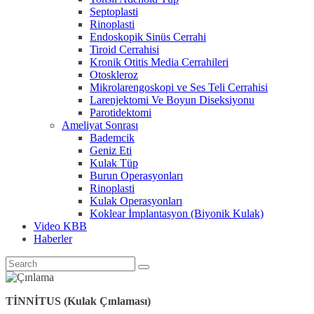
Septoplasti
Rinoplasti
Endoskopik Sinüs Cerrahi
Tiroid Cerrahisi
Kronik Otitis Media Cerrahileri
Otoskleroz
Mikrolarengoskopi ve Ses Teli Cerrahisi
Larenjektomi Ve Boyun Diseksiyonu
Parotidektomi
Ameliyat Sonrası
Bademcik
Geniz Eti
Kulak Tüp
Burun Operasyonları
Rinoplasti
Kulak Operasyonları
Koklear İmplantasyon (Biyonik Kulak)
Video KBB
Haberler
TİNNİTUS (Kulak Çınlaması)