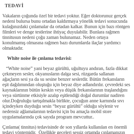
TEDAVİ
Vakaların çoğunda özel bir tedavi yoktur. Eğer doktorunuz gerçek
nedeni bulursa bunu ortadan kaldırmaya yönelik tedavi sonucunda
kulağınızdaki çınlamalar da ortadan kalkar. Bunun için bazı röntgen
filmleri ve denge testlerine ihtiyaç duyulabilir. Bunlara rağmen
tinnitusun nedeni çoğu zaman bulunamaz. Neden ortaya
konulmamış olmasına rağmen bazı durumlarda ilaçlar yardımcı
olmaktadır.
White noise ile çınlama tedavisi:
“White noise” yani beyaz gürültü, uğultuyu andıran, fazla dikkat
çekmeyen sesler, okyanusların dalga sesi, rüzgarda sallanan
ağaçların sesi ya da su sesine benzer seslerdir. Bütün frekansların
eşit dağılımından oluştuğu için beyaz diye adlandırılır. çevredeki ses
kaynaklarının bütün keskin veya düşük frekanslarının traşlandığını
veya sürtünme etkisiyle azalıp eşitlendiği doğal durumlar nadiren
olur.Doğruluğu tartışılmakla birlikte, çocuğun anne karnında sıvı
içindeyken duyduğu sesin “beyaz gürültü” olduğu söylenir ve
nedensiz ağlamalarının tedavisi için bu amaçla mobil store
uygulamalarında çok sayıda program mevcuttur..
Çınlama( tinnitus) tedavisinde de son yıllarda kullanılan en önemli
tedavi yöntemidir. Özellikle geceleri sessiz ortamda çınlamanızın