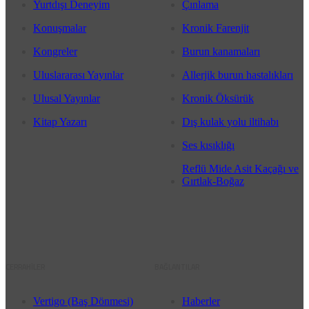
Yurtdışı Deneyim
Çınlama
Konuşmalar
Kronik Farenjit
Kongreler
Burun kanamaları
Uluslararası Yayınlar
Allerjik burun hastalıkları
Ulusal Yayınlar
Kronik Öksürük
Kitap Yazarı
Dış kulak yolu iltihabı
Ses kısıklığı
Reflü Mide Asit Kaçağı ve
Gırtlak-Boğaz
CERRAHİLER
BAĞLANTILAR
Vertigo (Baş Dönmesi)
Haberler