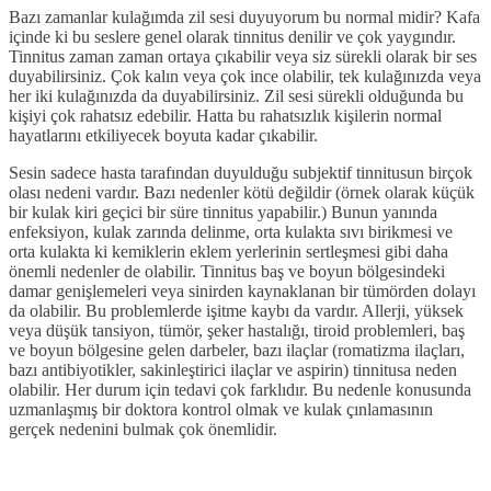
Bazı zamanlar kulağımda zil sesi duyuyorum bu normal midir? Kafa
içinde ki bu seslere genel olarak tinnitus denilir ve çok yaygındır.
Tinnitus zaman zaman ortaya çıkabilir veya siz sürekli olarak bir ses
duyabilirsiniz. Çok kalın veya çok ince olabilir, tek kulağınızda veya
her iki kulağınızda da duyabilirsiniz. Zil sesi sürekli olduğunda bu
kişiyi çok rahatsız edebilir. Hatta bu rahatsızlık kişilerin normal
hayatlarını etkiliyecek boyuta kadar çıkabilir.
Sesin sadece hasta tarafından duyulduğu subjektif tinnitusun birçok
olası nedeni vardır. Bazı nedenler kötü değildir (örnek olarak küçük
bir kulak kiri geçici bir süre tinnitus yapabilir.) Bunun yanında
enfeksiyon, kulak zarında delinme, orta kulakta sıvı birikmesi ve
orta kulakta ki kemiklerin eklem yerlerinin sertleşmesi gibi daha
önemli nedenler de olabilir. Tinnitus baş ve boyun bölgesindeki
damar genişlemeleri veya sinirden kaynaklanan bir tümörden dolayı
da olabilir. Bu problemlerde işitme kaybı da vardır. Allerji, yüksek
veya düşük tansiyon, tümör, şeker hastalığı, tiroid problemleri, baş
ve boyun bölgesine gelen darbeler, bazı ilaçlar (romatizma ilaçları,
bazı antibiyotikler, sakinleştirici ilaçlar ve aspirin) tinnitusa neden
olabilir. Her durum için tedavi çok farklıdır. Bu nedenle konusunda
uzmanlaşmış bir doktora kontrol olmak ve kulak çınlamasının
gerçek nedenini bulmak çok önemlidir.