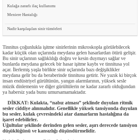
Kulağa zararlı ilaç kullanımı
Meniere Hastalığı
Nadir karşılaşılan sinir tümörleri
Tinnitus çoğunlukla işitme sinirlerinin mikroskopla görülebilecek
kadar küçük olan uçlarında meydana gelen hasarlardan ötürü gelişir.
Bu sinir uçlarının sağlıklılığı doğru ve kesin duymayı sağlar ve
bunlarda meydana gelecek bir hasar işitme kaybı ve tinnitusa yol
açar. İlerlemiş yaşla birlikte sinir uçlarında bazı değişiklikler
meydana gelir bu da beraberinde tinnitusu getirir. Ne yazık ki birçok
insan endüstriyel gürültünün, yangın alarmlarının, yüksek sesle
müzik dinlemenin ve diğer gürültülerin ne kadar zararlı olduğundan
ya habersiz yada bunu umursamamaktadır.
DİKKAT: Kulakta, “nabız atması” şeklinde duyulan ritmik
sesler ciddiye alınmalıdır. Genellikle yüksek tansiyonda duyulan
bu sesler, kulak çevresindeki atar damarların hastalığına da
işaret edebilirler.
Uğultular şeklinde derinden gelen sesler, aşırı derecede tansi­yon
düşüklüğünü ve kansızlığı düşündürmelidir.