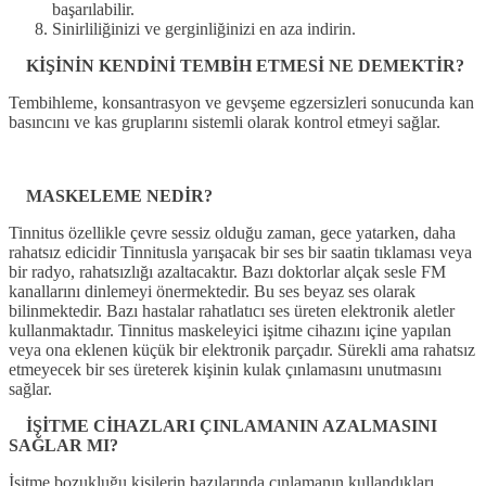
başarılabilir.
Sinirliliğinizi ve gerginliğinizi en aza indirin.
KİŞİNİN KENDİNİ TEMBİH ETMESİ NE DEMEKTİR?
Tembihleme, konsantrasyon ve gevşeme egzersizleri sonucunda kan
basıncını ve kas gruplarını sistemli olarak kontrol etmeyi sağlar.
MASKELEME NEDİR?
Tinnitus özellikle çevre sessiz olduğu zaman, gece yatarken, daha
rahatsız edicidir Tinnitusla yarışacak bir ses bir saatin tıklaması veya
bir radyo, rahatsızlığı azaltacaktır. Bazı doktorlar alçak sesle FM
kanallarını dinlemeyi önermektedir. Bu ses beyaz ses olarak
bilinmektedir. Bazı hastalar rahatlatıcı ses üreten elektronik aletler
kullanmaktadır. Tinnitus maskeleyici işitme cihazını içine yapılan
veya ona eklenen küçük bir elektronik parçadır. Sürekli ama rahatsız
etmeyecek bir ses üreterek kişinin kulak çınlamasını unutmasını
sağlar.
İŞİTME CİHAZLARI ÇINLAMANIN AZALMASINI
SAĞLAR MI?
İşitme bozukluğu kişilerin bazılarında çınlamanın kullandıkları