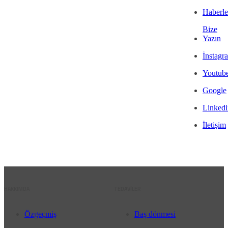
Haberle
Bize
Yazın
İnstagr
Youtub
Google
Linkedi
İletişim
HAKKIMDA
TEDAVİLER
Özgeçmiş
Baş dönmesi