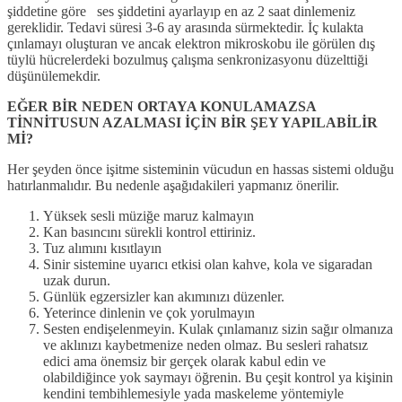
şiddetine göre ses şiddetini ayarlayıp en az 2 saat dinlemeniz
gereklidir. Tedavi süresi 3-6 ay arasında sürmektedir. İç kulakta
çınlamayı oluşturan ve ancak elektron mikroskobu ile görülen dış
tüylü hücrelerdeki bozulmuş çalışma senkronizasyonu düzelttiği
düşünülemekdir.
EĞER BİR NEDEN ORTAYA KONULAMAZSA
TİNNİTUSUN AZALMASI İÇİN BİR ŞEY YAPILABİLİR
Mİ?
Her şeyden önce işitme sisteminin vücudun en hassas sistemi olduğu
hatırlanmalıdır. Bu nedenle aşağıdakileri yapmanız önerilir.
Yüksek sesli müziğe maruz kalmayın
Kan basıncını sürekli kontrol ettiriniz.
Tuz alımını kısıtlayın
Sinir sistemine uyarıcı etkisi olan kahve, kola ve sigaradan
uzak durun.
Günlük egzersizler kan akımınızı düzenler.
Yeterince dinlenin ve çok yorulmayın
Sesten endişelenmeyin. Kulak çınlamanız sizin sağır olmanıza
ve aklınızı kaybetmenize neden olmaz. Bu sesleri rahatsız
edici ama önemsiz bir gerçek olarak kabul edin ve
olabildiğince yok saymayı öğrenin. Bu çeşit kontrol ya kişinin
kendini tembihlemesiyle yada maskeleme yöntemiyle