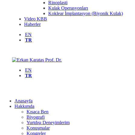
Rinoplasti
Kulak Operasyonları
Koklear İmplantasyon (Biyonik Kulak)
Video KBB
Haberler
EN
TR
EN
TR
Anasayfa
Hakkımda
Kısaca Ben
Biyografi
Yurtdışı Deneyimlerim
Konuşmalar
Kongreler