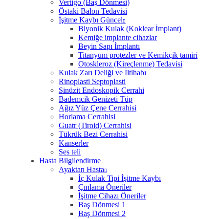
Vertigo (Baş Dönmesi)
Östaki Balon Tedavisi
İşitme Kaybı Güncel
Biyonik Kulak (Koklear İmplant)
Kemiğe implante cihazlar
Beyin Sapı İmplantı
Titanyum protezler ve Kemikçik tamiri
Otoskleroz (Kireçlenme) Tedavisi
Kulak Zarı Deliği ve İltihabı
Rinoplasti Septoplasti
Sinüzit Endoskopik Cerrahi
Bademcik Genizeti Tüp
Ağız Yüz Çene Cerrahisi
Horlama Cerrahisi
Guatr (Tiroid) Cerrahisi
Tükrük Bezi Cerrahisi
Kanserler
Ses teli
Hasta Bilgilendirme
Ayaktan Hasta
İç Kulak Tipi İşitme Kaybı
Çınlama Öneriler
İşitme Cihazı Öneriler
Baş Dönmesi 1
Baş Dönmesi 2