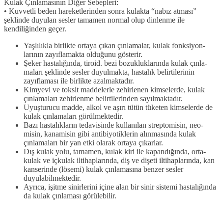
Kulak Çınlamasının Diğer Sebepleri:
• Kuvvetli beden hareketlerinden sonra kulakta “nabız atması”
şeklinde duyulan sesler tamamen normal olup dinlenme ile
kendiliğinden geçer.
Yaşlılıkla birlikte ortaya çıkan çınlamalar, kulak fonksiyon­
larının zayıflamakta olduğunu gösterir.
Şeker hastalığında, tiroid. bezi bozukluklarında kulak çınla­
maları şeklinde sesler duyulmakta, hastahk belirtilerinin
zayıflaması ile birlikte azalmaktadır.
Kimyevi ve toksit maddelerle zehirlenen kimselerde, kulak
çınlamaları zehirlenme belirtilerinden sayılmaktadır.
Uyuşturucu madde, alkol ve aşırı tütün tüketen kimselerde de
kulak çınlamaları görülmektedir.
Bazı hastalıkların tedavisinde kullanılan streptomisin, neo­
misin, kanamisin gibi antibiyotiklerin alınmasında kulak
çınlama­ları bir yan etki olarak ortaya çıkarlar.
Dış kulak yolu, tamamen, kulak kiri ile kapandığında, orta­
kulak ve içkulak iltihaplarında, diş ve dişeti iltihaplarında, kan
kanserinde (lösemi) kulak çınlamasına benzer sesler
duyulabil­mektedir.
Ayrıca, işitme sinirlerini içine alan bir sinir sistemi hastalı­ğında
da kulak çınlaması görülebilir.