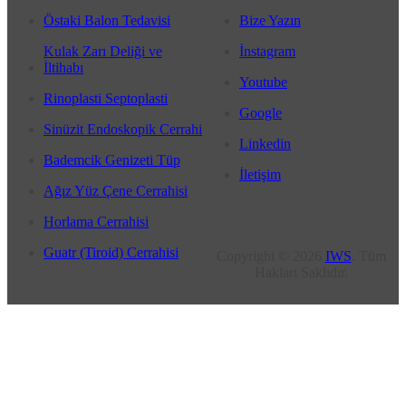
Östaki Balon Tedavisi
Bize Yazın
Kulak Zarı Deliği ve
İnstagram
İltihabı
Youtube
Rinoplasti Septoplasti
Google
Sinüzit Endoskopik Cerrahi
Linkedin
Bademcik Genizeti Tüp
İletişim
Ağız Yüz Çene Cerrahisi
Horlama Cerrahisi
Guatr (Tiroid) Cerrahisi
Copyright © 2026
IWS
. Tüm
Hakları Saklıdır.