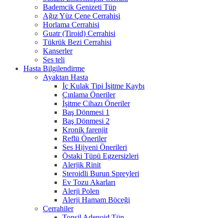
Bademcik Genizeti Tüp
Ağız Yüz Çene Cerrahisi
Horlama Cerrahisi
Guatr (Tiroid) Cerrahisi
Tükrük Bezi Cerrahisi
Kanserler
Ses teli
Hasta Bilgilendirme
Ayaktan Hasta
İç Kulak Tipi İşitme Kaybı
Çınlama Öneriler
İşitme Cihazı Öneriler
Baş Dönmesi 1
Baş Dönmesi 2
Kronik farenjit
Reflü Öneriler
Ses Hijyeni Önerileri
Östaki Tüpü Egzersizleri
Alerjik Rinit
Steroidli Burun Spreyleri
Ev Tozu Akarları
Alerji Polen
Alerji Hamam Böceği
Cerrahiler
Tonsil Adenoid Tüp