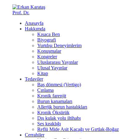
Anasayfa
Hakkımda
Kısaca Ben
Biyografi
Yurtdışı Deneyimlerim
Konuşmalar
Kongreler
Uluslararası Yayınlar
Ulusal Yayınlar
Kitap
Tedaviler
Baş dönmesi (Vertigo)
Çınlama
Kronik farenjit
Burun kanamaları
Allerjik burun hastalıkları
Kronik Öksürük
Dış kulak yolu iltihabı
Ses kısıklığı
Reflü Mide Asit Kaçağı ve Gırtlak-Boğaz
Cerrahiler