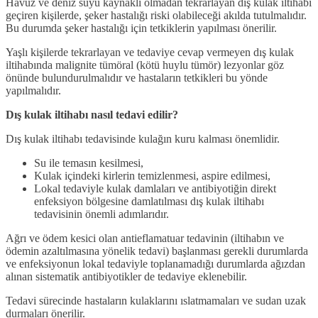
Havuz ve deniz suyu kaynaklı olmadan tekrarlayan dış kulak iltihabı
geçiren kişilerde, şeker hastalığı riski olabileceği akılda tutulmalıdır.
Bu durumda şeker hastalığı için tetkiklerin yapılması önerilir.
Yaşlı kişilerde tekrarlayan ve tedaviye cevap vermeyen dış kulak
iltihabında malignite tümöral (kötü huylu tümör) lezyonlar göz
önünde bulundurulmalıdır ve hastaların tetkikleri bu yönde
yapılmalıdır.
Dış kulak iltihabı nasıl tedavi edilir?
Dış kulak iltihabı tedavisinde kulağın kuru kalması önemlidir.
Su ile temasın kesilmesi,
Kulak içindeki kirlerin temizlenmesi, aspire edilmesi,
Lokal tedaviyle kulak damlaları ve antibiyotiğin direkt
enfeksiyon bölgesine damlatılması dış kulak iltihabı
tedavisinin önemli adımlarıdır.
Ağrı ve ödem kesici olan antieflamatuar tedavinin (iltihabın ve
ödemin azaltılmasına yönelik tedavi) başlanması gerekli durumlarda
ve enfeksiyonun lokal tedaviyle toplanamadığı durumlarda ağızdan
alınan sistematik antibiyotikler de tedaviye eklenebilir.
Tedavi sürecinde hastaların kulaklarını ıslatmamaları ve sudan uzak
durmaları önerilir.