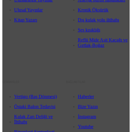
Ulusal Yayınlar
Kronik Öksürük
Kitap Yazarı
Dış kulak yolu iltihabı
Ses kısıklığı
Reflü Mide Asit Kaçağı ve
Gırtlak-Boğaz
CERRAHİLER
BAĞLANTILAR
Vertigo (Baş Dönmesi)
Haberler
Östaki Balon Tedavisi
Bize Yazın
Kulak Zarı Deliği ve
İnstagram
İltihabı
Youtube
Rinoplasti Septoplasti