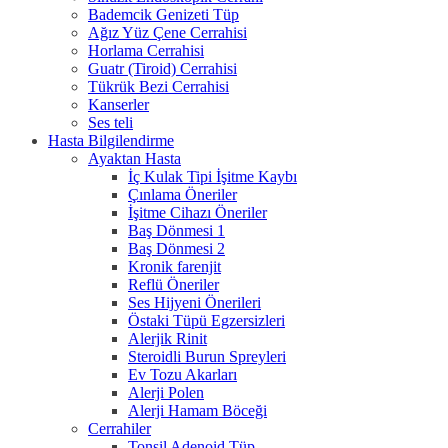
Bademcik Genizeti Tüp
Ağız Yüz Çene Cerrahisi
Horlama Cerrahisi
Guatr (Tiroid) Cerrahisi
Tükrük Bezi Cerrahisi
Kanserler
Ses teli
Hasta Bilgilendirme
Ayaktan Hasta
İç Kulak Tipi İşitme Kaybı
Çınlama Öneriler
İşitme Cihazı Öneriler
Baş Dönmesi 1
Baş Dönmesi 2
Kronik farenjit
Reflü Öneriler
Ses Hijyeni Önerileri
Östaki Tüpü Egzersizleri
Alerjik Rinit
Steroidli Burun Spreyleri
Ev Tozu Akarları
Alerji Polen
Alerji Hamam Böceği
Cerrahiler
Tonsil Adenoid Tüp