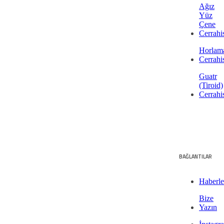
Ağız
Yüz
Çene
Cerrahi
Horlam
Cerrahi
Guatr
(Tiroid)
Cerrahi
BAĞLANTILAR
Haberle
Bize
Yazın