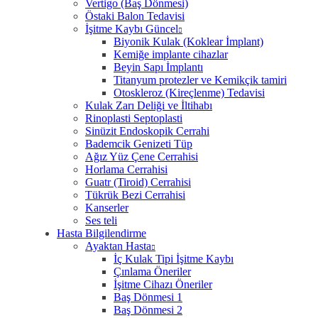
Vertigo (Baş Dönmesi)
Östaki Balon Tedavisi
İşitme Kaybı Güncel
Biyonik Kulak (Koklear İmplant)
Kemiğe implante cihazlar
Beyin Sapı İmplantı
Titanyum protezler ve Kemikçik tamiri
Otoskleroz (Kireçlenme) Tedavisi
Kulak Zarı Deliği ve İltihabı
Rinoplasti Septoplasti
Sinüzit Endoskopik Cerrahi
Bademcik Genizeti Tüp
Ağız Yüz Çene Cerrahisi
Horlama Cerrahisi
Guatr (Tiroid) Cerrahisi
Tükrük Bezi Cerrahisi
Kanserler
Ses teli
Hasta Bilgilendirme
Ayaktan Hasta
İç Kulak Tipi İşitme Kaybı
Çınlama Öneriler
İşitme Cihazı Öneriler
Baş Dönmesi 1
Baş Dönmesi 2