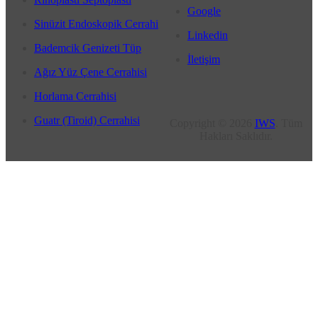
Google
Sinüzit Endoskopik Cerrahi
Linkedin
Bademcik Genizeti Tüp
İletişim
Ağız Yüz Çene Cerrahisi
Horlama Cerrahisi
Guatr (Tiroid) Cerrahisi
Copyright © 2026
IWS
. Tüm
Hakları Saklıdır.