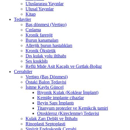
Uluslararası Yayınlar
Ulusal Yayınlar
Kitap
Tedaviler
Baş dönmesi (Vertigo)
Çınlama
Kronik farenjit
Burun kanamaları
Allerjik burun hastalıkları
Kronik Öksürük
Dış kulak yolu iltihabı
Ses kısıklığı
Reflü Mide Asit Kaçağı ve Gırtlak-Boğaz
Cerrahiler
Vertigo (Baş Dönmesi)
Östaki Balon Tedavisi
İşitme Kaybı Güncel
Biyonik Kulak (Koklear İmplant)
Kemiğe implante cihazlar
Beyin Sapı İmplantı
Titanyum protezler ve Kemikçik tamiri
Otoskleroz (Kireçlenme) Tedavisi
Kulak Zarı Deliği ve İltihabı
Rinoplasti Septoplasti
Sinüzit Endoskopik Cerrahi