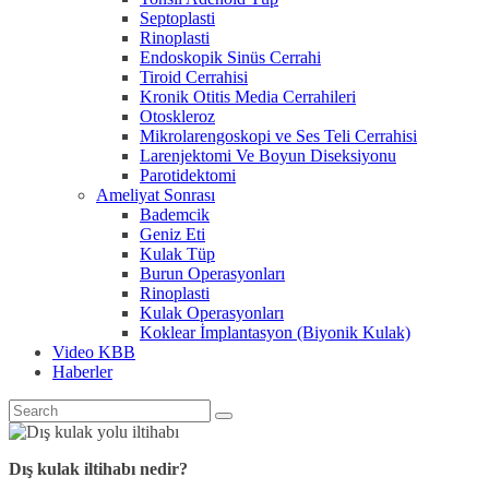
Septoplasti
Rinoplasti
Endoskopik Sinüs Cerrahi
Tiroid Cerrahisi
Kronik Otitis Media Cerrahileri
Otoskleroz
Mikrolarengoskopi ve Ses Teli Cerrahisi
Larenjektomi Ve Boyun Diseksiyonu
Parotidektomi
Ameliyat Sonrası
Bademcik
Geniz Eti
Kulak Tüp
Burun Operasyonları
Rinoplasti
Kulak Operasyonları
Koklear İmplantasyon (Biyonik Kulak)
Video KBB
Haberler
Dış kulak iltihabı nedir?