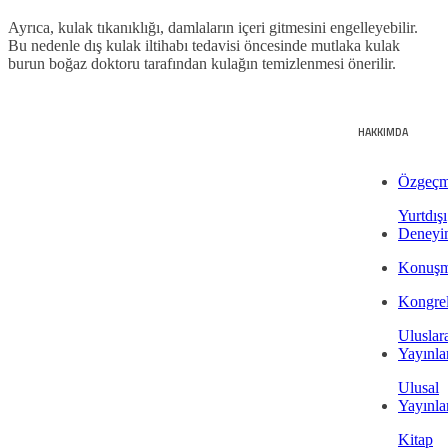
Ayrıca, kulak tıkanıklığı, damlaların içeri gitmesini engelleyebilir.
Bu nedenle dış kulak iltihabı tedavisi öncesinde mutlaka kulak
burun boğaz doktoru tarafından kulağın temizlenmesi önerilir.
HAKKIMDA
Özgeçm
Yurtdışı
Deneyi
Konuşm
Kongrel
Uluslara
Yayınla
Ulusal
Yayınla
Kitap