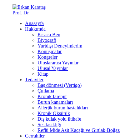
Anasayfa
Hakkımda
Kısaca Ben
Biyografi
Yurtdışı Deneyimlerim
Konuşmalar
Kongreler
Uluslararası Yayınlar
Ulusal Yayınlar
Kitap
Tedaviler
Baş dönmesi (Vertigo)
Çınlama
Kronik farenjit
Burun kanamaları
Allerjik burun hastalıkları
Kronik Öksürük
Dış kulak yolu iltihabı
Ses kısıklığı
Reflü Mide Asit Kaçağı ve Gırtlak-Boğaz
Cerrahiler