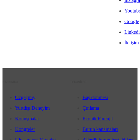
İnstagr
Youtub
Google
Linkedi
İletişim
HAKKIMDA
TEDAVİLER
Özgeçmiş
Baş dönmesi
Yurtdışı Deneyim
Çınlama
Konuşmalar
Kronik Farenjit
Kongreler
Burun kanamaları
Uluslararası Yayınlar
Allerjik burun hastalıkları