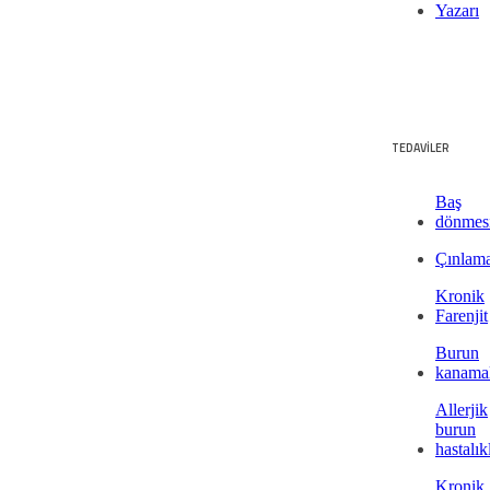
Yazarı
TEDAVİLER
Baş
dönmes
Çınlam
Kronik
Farenjit
Burun
kanamal
Allerjik
burun
hastalık
Kronik