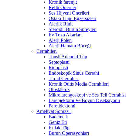
Kronik farenjit
Reflü Öneriler
Ses Hijyeni Önerileri
Östaki Tüpü Egzersizleri
Alerjik Rinit
Steroidli Burun Spreyleri
Ev Tozu Akarları
Alerji Polen
Alerji Hamam Böceği
Cerrahiler
Tonsil Adenoid Tüp
Septoplasti
Rinoplasti
Endoskopik Sinüs Cerrahi
Tiroid Cerrahisi
Kronik Otitis Media Cerrahileri
Otoskleroz
Mikrolarengoskopi ve Ses Teli Cerrahisi
Larenjektomi Ve Boyun Diseksiyonu
Parotidektomi
Ameliyat Sonrası
Bademcik
Geniz Eti
Kulak Tüp
Burun Operasyonları