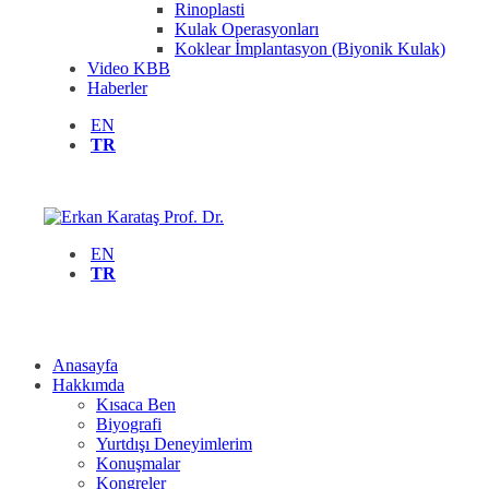
Rinoplasti
Kulak Operasyonları
Koklear İmplantasyon (Biyonik Kulak)
Video KBB
Haberler
EN
TR
EN
TR
Anasayfa
Hakkımda
Kısaca Ben
Biyografi
Yurtdışı Deneyimlerim
Konuşmalar
Kongreler