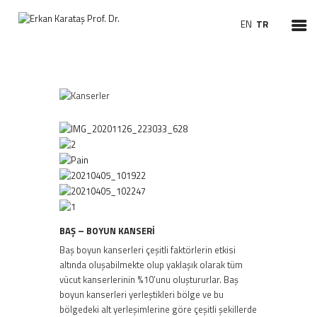
EN
TR
ANASAYFA
HAKKIMDA
TEDAVILER
CERRAHILER
HASTA BILGILENDIRME
VIDEO KBB
HABERLER
BAŞ – BOYUN KANSERİ
Baş boyun kanserleri çeşitli faktörlerin etkisi
altında oluşabilmekte olup yaklaşık olarak tüm
vücut kanserlerinin %10’unu oluştururlar. Baş
boyun kanserleri yerleştikleri bölge ve bu
bölgedeki alt yerleşimlerine göre çeşitli şekillerde