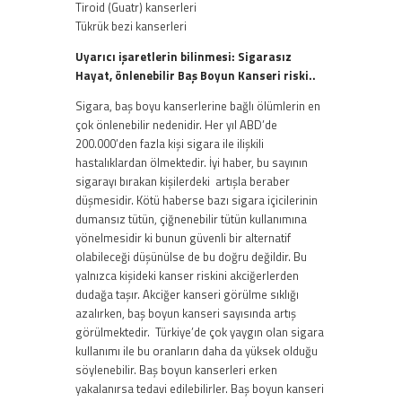
Tiroid (Guatr) kanserleri
Tükrük bezi kanserleri
Uyarıcı işaretlerin bilinmesi: Sigarasız
Hayat, önlenebilir Baş Boyun Kanseri riski..
Sigara, baş boyu kanserlerine bağlı ölümlerin en
çok önlenebilir nedenidir. Her yıl ABD’de
200.000’den fazla kişi sigara ile ilişkili
hastalıklardan ölmektedir. İyi haber, bu sayının
sigarayı bırakan kişilerdeki artışla beraber
düşmesidir. Kötü haberse bazı sigara içicilerinin
dumansız tütün, çiğnenebilir tütün kullanımına
yönelmesidir ki bunun güvenli bir alternatif
olabileceği düşünülse de bu doğru değildir. Bu
yalnızca kişideki kanser riskini akciğerlerden
dudağa taşır. Akciğer kanseri görülme sıklığı
azalırken, baş boyun kanseri sayısında artış
görülmektedir. Türkiye’de çok yaygın olan sigara
kullanımı ile bu oranların daha da yüksek olduğu
söylenebilir. Baş boyun kanserleri erken
yakalanırsa tedavi edilebilirler. Baş boyun kanseri