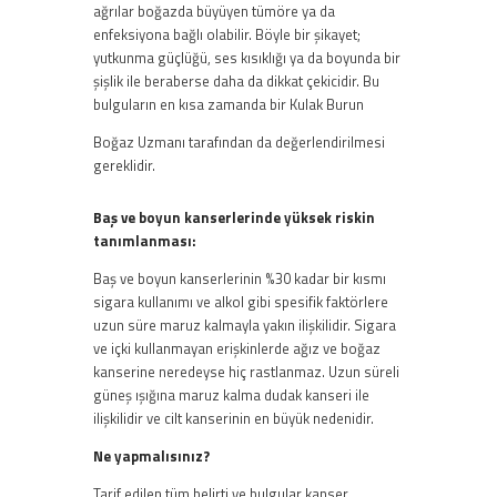
ağrılar boğazda büyüyen tümöre ya da
enfeksiyona bağlı olabilir. Böyle bir şikayet;
yutkunma güçlüğü, ses kısıklığı ya da boyunda bir
şişlik ile beraberse daha da dikkat çekicidir. Bu
bulguların en kısa zamanda bir Kulak Burun
Boğaz Uzmanı tarafından da değerlendirilmesi
gereklidir.
Baş ve boyun kanserlerinde yüksek riskin
tanımlanması:
Baş ve boyun kanserlerinin %30 kadar bir kısmı
sigara kullanımı ve alkol gibi spesifik faktörlere
uzun süre maruz kalmayla yakın ilişkilidir. Sigara
ve içki kullanmayan erişkinlerde ağız ve boğaz
kanserine neredeyse hiç rastlanmaz. Uzun süreli
güneş ışığına maruz kalma dudak kanseri ile
ilişkilidir ve cilt kanserinin en büyük nedenidir.
Ne yapmalısınız?
Tarif edilen tüm belirti ve bulgular kanser