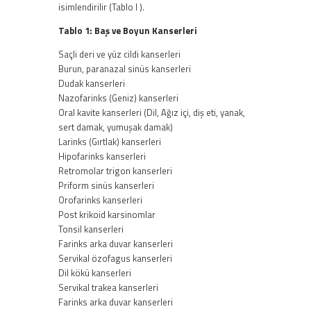
isimlendirilir (Tablo I ).
Tablo 1: Baş ve Boyun Kanserleri
Saçli deri ve yüz cildi kanserleri
Burun, paranazal sinüs kanserleri
Dudak kanserleri
Nazofarinks (Geniz) kanserleri
Oral kavite kanserleri (Dil, Ağız içi, diş eti, yanak,
sert damak, yumuşak damak)
Larinks (Gırtlak) kanserleri
Hipofarinks kanserleri
Retromolar trigon kanserleri
Priform sinüs kanserleri
Orofarinks kanserleri
Post krikoid karsinomlar
Tonsil kanserleri
Farinks arka duvar kanserleri
Servikal özofagus kanserleri
Dil kökü kanserleri
Servikal trakea kanserleri
Farinks arka duvar kanserleri