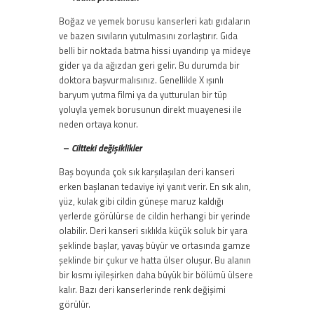
Boğaz ve yemek borusu kanserleri katı gıdaların
ve bazen sıvıların yutulmasını zorlaştırır. Gıda
belli bir noktada batma hissi uyandırıp ya mideye
gider ya da ağızdan geri gelir. Bu durumda bir
doktora başvurmalısınız. Genellikle X ışınlı
baryum yutma filmi ya da yutturulan bir tüp
yoluyla yemek borusunun direkt muayenesi ile
neden ortaya konur.
–
Ciltteki değişiklikler
Baş boyunda çok sık karşılaşılan deri kanseri
erken başlanan tedaviye iyi yanıt verir. En sık alın,
yüz, kulak gibi cildin güneşe maruz kaldığı
yerlerde görülürse de cildin herhangi bir yerinde
olabilir. Deri kanseri sıklıkla küçük soluk bir yara
şeklinde başlar, yavaş büyür ve ortasında gamze
şeklinde bir çukur ve hatta ülser oluşur. Bu alanın
bir kısmı iyileşirken daha büyük bir bölümü ülsere
kalır. Bazı deri kanserlerinde renk değişimi
görülür.