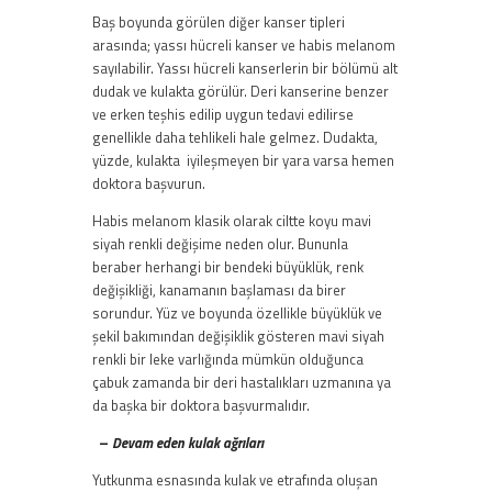
Baş boyunda görülen diğer kanser tipleri
arasında; yassı hücreli kanser ve habis melanom
sayılabilir. Yassı hücreli kanserlerin bir bölümü alt
dudak ve kulakta görülür. Deri kanserine benzer
ve erken teşhis edilip uygun tedavi edilirse
genellikle daha tehlikeli hale gelmez. Dudakta,
yüzde, kulakta iyileşmeyen bir yara varsa hemen
doktora başvurun.
Habis melanom klasik olarak ciltte koyu mavi
siyah renkli değişime neden olur. Bununla
beraber herhangi bir bendeki büyüklük, renk
değişikliği, kanamanın başlaması da birer
sorundur. Yüz ve boyunda özellikle büyüklük ve
şekil bakımından değişiklik gösteren mavi siyah
renkli bir leke varlığında mümkün olduğunca
çabuk zamanda bir deri hastalıkları uzmanına ya
da başka bir doktora başvurmalıdır.
–
Devam eden kulak ağrıları
Yutkunma esnasında kulak ve etrafında oluşan