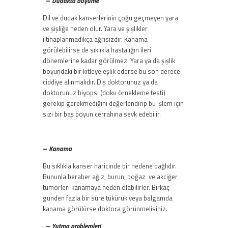
–
Dudakta büyüme
Dil ve dudak kanserlerinin çoğu geçmeyen yara
ve şişliğe neden olur. Yara ve şişlikler
iltihaplanmadıkça ağrısızdır. Kanama
görülebilirse de sıklıkla hastalığın ileri
dönemlerine kadar görülmez. Yara ya da şişlik
boyundaki bir kitleye eşlik ederse bu son derece
ciddiye alınmalıdır. Diş doktorunuz ya da
doktorunuz biyopsi (doku örnekleme testi)
gerekip gerekmediğini değerlendirip bu işlem için
sizi bir baş boyun cerrahına sevk edebilir.
–
Kanama
Bu sıklıkla kanser haricinde bir nedene bağlıdır.
Bununla beraber ağız, burun, boğaz ve akciğer
tümörleri kanamaya neden olabilirler. Birkaç
günden fazla bir süre tükürük veya balgamda
kanama görülürse doktora görünmelisiniz.
–
Yutma problemleri