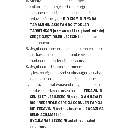
Ameliyatın hastanenin uzman veya asistan
doktorlarının gerçekleştirebileceği, bu
hastanenin bir eğitim hastanesi olduğu,
tedavinin/ameliyatın
BİR KISMININ YA DA
TAMAMININ ASİSTAN DOKTORLAR
TARAFINDAN (uzman doktor gözetiminde)
GERÇEKLEŞTİRİLEBİLECEĞİNİ
anladım ve
kabul ediyorum.
Uygulanan işlemler sırasında gelişecebilecek
acil hayatı tehdit eden durumlar ve nasıl
müdahale edilebileceğini anladım.
Uygulanacak tedavinin durumumu
iyileştireceğinin garantisi olmadığını ve daha
da kötü olma ihtimalim olduğunu anladım.
Tedavi/ameliyat esnasında hayatı tehdit edici
bir durum ortaya çıkması halinde
TEDAVİNİN
GENİŞLETİLEBİLECEĞİNİ
ya da
O AN HAYATİ
RİSK NEDENİYLE GEREKLİ GÖRÜLEN FARKLI
BİR TEDAVİNİN
(nefes almam için
BOĞAZIMA
DELİK AÇILMASI
dâhil)
UYGULANABİLECEĞİNİ
anladım ve kabul
ediyorum.