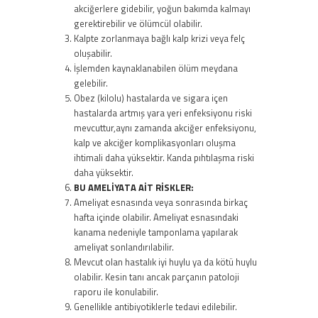
akciğerlere gidebilir, yoğun bakımda kalmayı
gerektirebilir ve ölümcül olabilir.
Kalpte zorlanmaya bağlı kalp krizi veya felç
oluşabilir.
İşlemden kaynaklanabilen ölüm meydana
gelebilir.
Obez (kilolu) hastalarda ve sigara içen
hastalarda artmış yara yeri enfeksiyonu riski
mevcuttur,aynı zamanda akciğer enfeksiyonu,
kalp ve akciğer komplikasyonları oluşma
ihtimali daha yüksektir. Kanda pıhtılaşma riski
daha yüksektir.
BU AMELİYATA AİT RİSKLER:
Ameliyat esnasında veya sonrasında birkaç
hafta içinde olabilir. Ameliyat esnasındaki
kanama nedeniyle tamponlama yapılarak
ameliyat sonlandırılabilir.
Mevcut olan hastalık iyi huylu ya da kötü huylu
olabilir. Kesin tanı ancak parçanın patoloji
raporu ile konulabilir.
Genellikle antibiyotiklerle tedavi edilebilir.