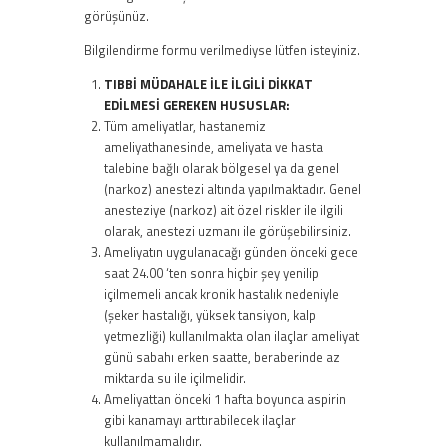
görüşünüz.
Bilgilendirme formu verilmediyse lütfen isteyiniz.
TIBBİ MÜDAHALE İLE İLGİLİ DİKKAT
EDİLMESİ GEREKEN HUSUSLAR:
Tüm ameliyatlar, hastanemiz
ameliyathanesinde, ameliyata ve hasta
talebine bağlı olarak bölgesel ya da genel
(narkoz) anestezi altında yapılmaktadır. Genel
anesteziye (narkoz) ait özel riskler ile ilgili
olarak, anestezi uzmanı ile görüşebilirsiniz.
Ameliyatın uygulanacağı günden önceki gece
saat 24.00 ‘ten sonra hiçbir şey yenilip
içilmemeli ancak kronik hastalık nedeniyle
(şeker hastalığı, yüksek tansiyon, kalp
yetmezliği) kullanılmakta olan ilaçlar ameliyat
günü sabahı erken saatte, beraberinde az
miktarda su ile içilmelidir.
Ameliyattan önceki 1 hafta boyunca aspirin
gibi kanamayı arttırabilecek ilaçlar
kullanılmamalıdır.