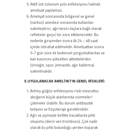
Aktif üst solunum yolu enfeksiyonu halinde
ameliyat yapılamaz.
Ameliyat sonrasında bölgesel ve genel
(narkoz) anestezi esnasında kullanılan
sakinleştirici, ağrı kesici ilaçlara bağlı olarak
refleksler geçici bir süre etkilenecektir. Bu
nedenle girişimden sonra ilk 24 – 48 saat
içinde istirahat edilmelidir. Ameliyattan sonra
5-7 gün süre ile bedensel yorgunluklardan ve
kan basıncını yükselten aktivitelerden
(örneğin, spor, jimnastik, ağır kaldırma)
sakınılmalıdır.
E.UYGULANACAK AMELİYATIN GENEL RİSKLERİ:
Artmış göğüs enfeksiyonu riski mevcuttur,
akciğerin küçük alanlarında sönmeler/
çökmeler olabilir. Bu durum antibiyotik
tedavisi ve fizyoterapi gerektirebilir.
Ağrı ve şişmeyle birlikte bacaklarda pıhtı
oluşumu (derin ven trombozu). Çok nadir
olarak bu pıhtı bulunduğu yerden koparak