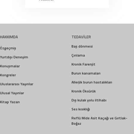
HAKKIMDA
TEDAVİLER
Baş dönmesi
Özgeçmiş
Çınlama
Yurtdışı Deneyim
Kronik Farenjit
Konuşmalar
Burun kanamaları
Kongreler
Allerjik burun hastalıkları
Uluslararası Yayınlar
Kronik Öksürük
Ulusal Yayınlar
Dış kulak yolu iltihabı
Kitap Yazarı
Ses kısıklığı
Reflü Mide Asit Kaçağı ve Gırtlak-
Boğaz