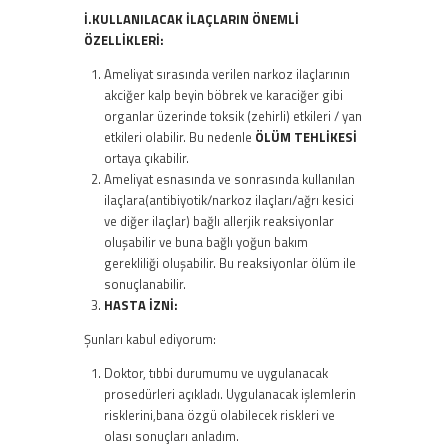
İ.KULLANILACAK İLAÇLARIN ÖNEMLİ
ÖZELLİKLERİ:
Ameliyat sırasında verilen narkoz ilaçlarının
akciğer kalp beyin böbrek ve karaciğer gibi
organlar üzerinde toksik (zehirli) etkileri / yan
etkileri olabilir. Bu nedenle
ÖLÜM TEHLİKESİ
ortaya çıkabilir.
Ameliyat esnasında ve sonrasında kullanılan
ilaçlara(antibiyotik/narkoz ilaçları/ağrı kesici
ve diğer ilaçlar) bağlı allerjik reaksiyonlar
oluşabilir ve buna bağlı yoğun bakım
gerekliliği oluşabilir. Bu reaksiyonlar ölüm ile
sonuçlanabilir.
HASTA İZNİ:
Şunları kabul ediyorum:
Doktor, tıbbi durumumu ve uygulanacak
prosedürleri açıkladı. Uygulanacak işlemlerin
risklerini,bana özgü olabilecek riskleri ve
olası sonuçları anladım.