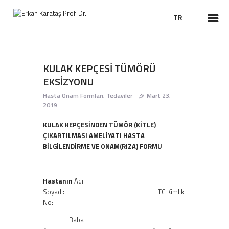
TR
ANASAYFA
KULAK KEPÇESİ TÜMÖRÜ
HAKKIMDA
EKSİZYONU
TEDAVILER
Hasta Onam Formları
,
Tedaviler
Mart 23,
2019
CERRAHILER
HASTA BILGILENDIRME
KULAK KEPÇESİNDEN TÜMÖR (KİTLE)
ÇIKARTILMASI AMELİYATI HASTA
VIDEO KBB
BİLGİLENDİRME VE ONAM(RIZA) FORMU
HABERLER
Hastanın
Adı
Soyadı: TC Kimlik
No:
Baba