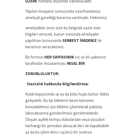
ÜZERE
hastane arşivinde saklanacaktır.
Yapılan muayene sonucunda size/hastanıza
ameliyat gerektiği kararına varılmıştır. Hekiminiz
ameliyattan önce size bu belgede yazılı olan
bilgileri verecek, bunun sonunda ameliyatın
yapılması konusunda
SERBEST İRADENİZ
ile
kararınızı vereceksiniz.
Bu formun
HER SAYFASININ
siz ve bir yakınınız
tarafından imzalanması
YASAL BİR
ZORUNLULUKTUR.
Hastalık hakkında bilgilendirme:
Kulak kepçesinde iyi ya da kötü huylu tümör (kitle)
gelişebilir. Bu tip kitlelerin kesin tanısının
konulabilmesi için kitlenin çıkartılarak patoloji
laboratuarına gönderilmesi gerekmektedir.
Oluşan açıklık komşu dokulardan veya vücudun
herhangi bir yerinden alınacak deri ile kapatılabilir
ya da bu işlem ikinci-üçüncü bir seansa