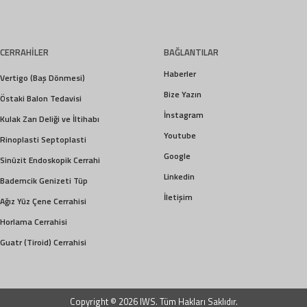
CERRAHİLER
BAĞLANTILAR
Haberler
Vertigo (Baş Dönmesi)
Bize Yazın
Östaki Balon Tedavisi
İnstagram
Kulak Zarı Deliği ve İltihabı
Youtube
Rinoplasti Septoplasti
Google
Sinüzit Endoskopik Cerrahi
Linkedin
Bademcik Genizeti Tüp
İletişim
Ağız Yüz Çene Cerrahisi
Horlama Cerrahisi
Guatr (Tiroid) Cerrahisi
Copyright © 2026
IWS
. Tüm Hakları Saklıdır.