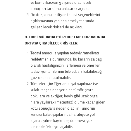
ve komplikasyon gelişirse olabilecek
sonuçları tarafıma anlatarak açıkladı.
Doktor, konu ile ilişkin tedavi seçeneklerini
açıklamasının yanında ameliyat dışında
gelişebilecek riskleri de açıkladı.
H.TIBBİ MÜDAHALEYİ REDDETME DURUMUNDA
ORTAYA ÇIKABİLECEK RİSKLER:
Tedavi amacı ile yapılan tedaviyi/ameliyatı
reddetmeniz durumunda, bu kararınıza bağlı
olarak hastalığınızın ilerlemesi ve önerilen
tedavi yöntemlerinin bile etkisiz kalabileceği
göz önünde tutulmalıdır.
Tümörler için: Eğer ameliyat yapılmaz ise
kulak kepçesinde yer alan tümör çevre
dokulara ve akciğer, beyin gibi uzak orga
nlara yayılarak (metastaz) ölüme kadar giden
kötü sonuçlara neden olabilir. Tümörün
kendisi kulak yapılarında harabiyete yol
açarak işitme kaybı, baş dönmesi, yüz
sinirinde felce yol açabilir.