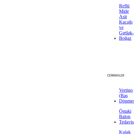
Reflü
Mide
Asit
Kaçağı
ve
Gırtlak-
Boğaz
CERRAHİLER
Vertigo
(Baş
Dönmes
Östaki
Balon
Tedavis
Kulak