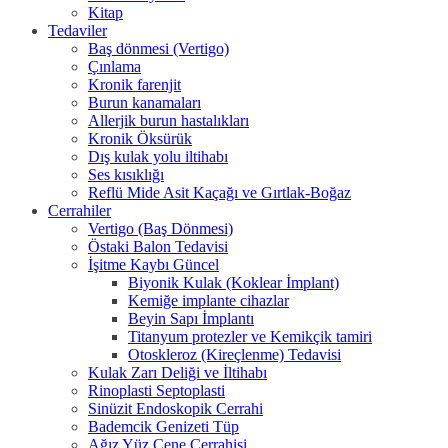
Kitap
Tedaviler
Baş dönmesi (Vertigo)
Çınlama
Kronik farenjit
Burun kanamaları
Allerjik burun hastalıkları
Kronik Öksürük
Dış kulak yolu iltihabı
Ses kısıklığı
Reflü Mide Asit Kaçağı ve Gırtlak-Boğaz
Cerrahiler
Vertigo (Baş Dönmesi)
Östaki Balon Tedavisi
İşitme Kaybı Güncel
Biyonik Kulak (Koklear İmplant)
Kemiğe implante cihazlar
Beyin Sapı İmplantı
Titanyum protezler ve Kemikçik tamiri
Otoskleroz (Kireçlenme) Tedavisi
Kulak Zarı Deliği ve İltihabı
Rinoplasti Septoplasti
Sinüzit Endoskopik Cerrahi
Bademcik Genizeti Tüp
Ağız Yüz Çene Cerrahisi