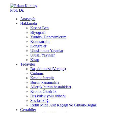
Anasayfa
Hakkımda
Kısaca Ben
Biyografi
Yurtdışı Deneyimlerim
Konuşmalar
Kongreler
Uluslararası Yayınlar
Ulusal Yayınlar
Kitap
Tedaviler
Baş dönmesi (Vertigo)
Çınlama
Kronik farenjit
Burun kanamaları
Allerjik burun hastalıkları
Kronik Öksürük
Dış kulak yolu iltihabı
Ses kısıklığı
Reflü Mide Asit Kaçağı ve Gırtlak-Boğaz
Cerrahiler