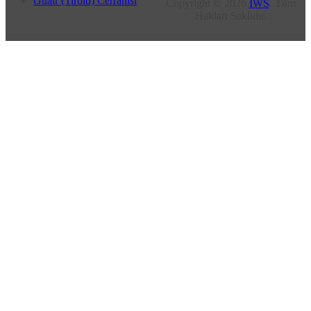
Guatr (Tiroid) Cerrahisi
Copyright © 2026
IWS
. Tüm
Hakları Saklıdır.