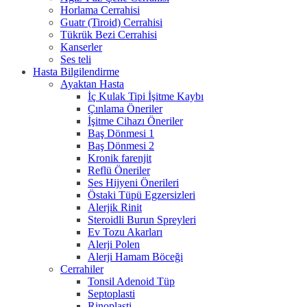
Horlama Cerrahisi
Guatr (Tiroid) Cerrahisi
Tükrük Bezi Cerrahisi
Kanserler
Ses teli
Hasta Bilgilendirme
Ayaktan Hasta
İç Kulak Tipi İşitme Kaybı
Çınlama Öneriler
İşitme Cihazı Öneriler
Baş Dönmesi 1
Baş Dönmesi 2
Kronik farenjit
Reflü Öneriler
Ses Hijyeni Önerileri
Östaki Tüpü Egzersizleri
Alerjik Rinit
Steroidli Burun Spreyleri
Ev Tozu Akarları
Alerji Polen
Alerji Hamam Böceği
Cerrahiler
Tonsil Adenoid Tüp
Septoplasti
Rinoplasti