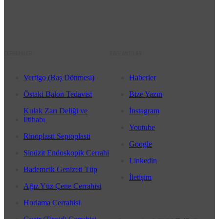
CERRAHİLER
BAĞLANTILAR
Vertigo (Baş Dönmesi)
Haberler
Östaki Balon Tedavisi
Bize Yazın
Kulak Zarı Deliği ve
İnstagram
İltihabı
Youtube
Rinoplasti Septoplasti
Google
Sinüzit Endoskopik Cerrahi
Linkedin
Bademcik Genizeti Tüp
İletişim
Ağız Yüz Çene Cerrahisi
Horlama Cerrahisi