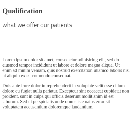
Qualification
what we offer our patients
Lorem ipsum dolor sit amet, consectetur adipisicing elit, sed do
eiusmod tempor incididunt ut labore et dolore magna aliqua. Ut
enim ad minim veniam, quis nostrud exercitation ullamco laboris nisi
ut aliquip ex ea commodo consequat.
Duis aute irure dolor in reprehenderit in voluptate velit esse cillum
dolore eu fugiat nulla pariatur. Excepteur sint occaecat cupidatat non
proident, sunt in culpa qui officia deserunt mollit anim id est
laborum. Sed ut perspiciatis unde omnis iste natus error sit
voluptatem accusantium doloremque laudantium.