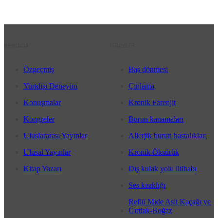
HAKKIMDA
TEDAVİLER
Özgeçmiş
Baş dönmesi
Yurtdışı Deneyim
Çınlama
Konuşmalar
Kronik Farenjit
Kongreler
Burun kanamaları
Uluslararası Yayınlar
Allerjik burun hastalıkları
Ulusal Yayınlar
Kronik Öksürük
Kitap Yazarı
Dış kulak yolu iltihabı
Ses kısıklığı
Reflü Mide Asit Kaçağı ve
Gırtlak-Boğaz