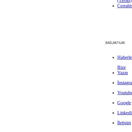
(Tiroid)
Cerrahi
BAĞLANTILAR
Haberle
Bize
Yazın
İnstagr
Youtub
Google
Linkedi
İletişim