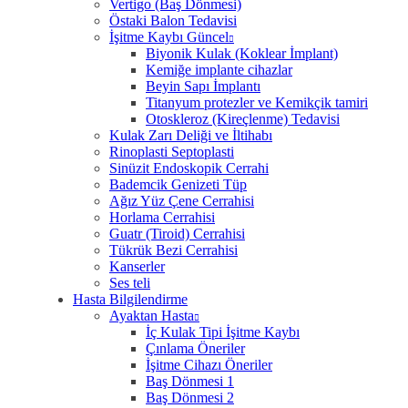
Vertigo (Baş Dönmesi)
Östaki Balon Tedavisi
İşitme Kaybı Güncel
Biyonik Kulak (Koklear İmplant)
Kemiğe implante cihazlar
Beyin Sapı İmplantı
Titanyum protezler ve Kemikçik tamiri
Otoskleroz (Kireçlenme) Tedavisi
Kulak Zarı Deliği ve İltihabı
Rinoplasti Septoplasti
Sinüzit Endoskopik Cerrahi
Bademcik Genizeti Tüp
Ağız Yüz Çene Cerrahisi
Horlama Cerrahisi
Guatr (Tiroid) Cerrahisi
Tükrük Bezi Cerrahisi
Kanserler
Ses teli
Hasta Bilgilendirme
Ayaktan Hasta
İç Kulak Tipi İşitme Kaybı
Çınlama Öneriler
İşitme Cihazı Öneriler
Baş Dönmesi 1
Baş Dönmesi 2