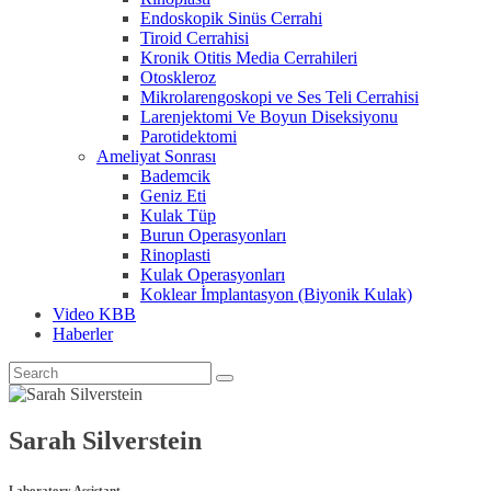
Endoskopik Sinüs Cerrahi
Tiroid Cerrahisi
Kronik Otitis Media Cerrahileri
Otoskleroz
Mikrolarengoskopi ve Ses Teli Cerrahisi
Larenjektomi Ve Boyun Diseksiyonu
Parotidektomi
Ameliyat Sonrası
Bademcik
Geniz Eti
Kulak Tüp
Burun Operasyonları
Rinoplasti
Kulak Operasyonları
Koklear İmplantasyon (Biyonik Kulak)
Video KBB
Haberler
Sarah Silverstein
Laboratory Assistant