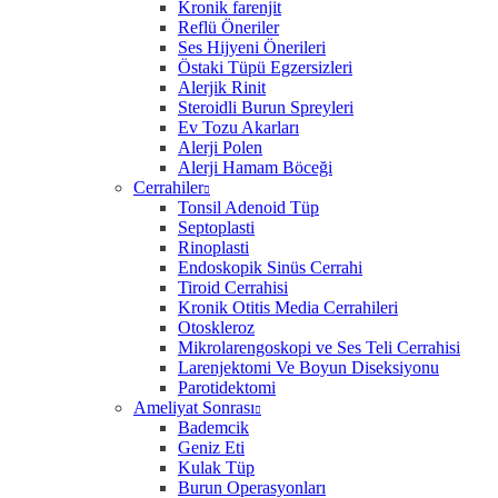
Kronik farenjit
Reflü Öneriler
Ses Hijyeni Önerileri
Östaki Tüpü Egzersizleri
Alerjik Rinit
Steroidli Burun Spreyleri
Ev Tozu Akarları
Alerji Polen
Alerji Hamam Böceği
Cerrahiler
Tonsil Adenoid Tüp
Septoplasti
Rinoplasti
Endoskopik Sinüs Cerrahi
Tiroid Cerrahisi
Kronik Otitis Media Cerrahileri
Otoskleroz
Mikrolarengoskopi ve Ses Teli Cerrahisi
Larenjektomi Ve Boyun Diseksiyonu
Parotidektomi
Ameliyat Sonrası
Bademcik
Geniz Eti
Kulak Tüp
Burun Operasyonları