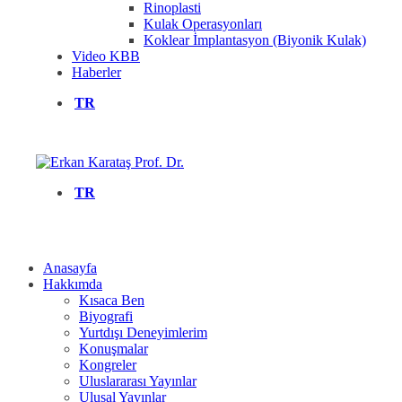
Rinoplasti
Kulak Operasyonları
Koklear İmplantasyon (Biyonik Kulak)
Video KBB
Haberler
TR
TR
Anasayfa
Hakkımda
Kısaca Ben
Biyografi
Yurtdışı Deneyimlerim
Konuşmalar
Kongreler
Uluslararası Yayınlar
Ulusal Yayınlar