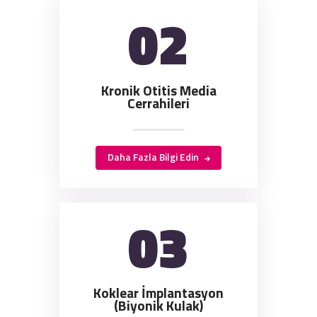
02
Kronik Otitis Media
Cerrahileri
Daha Fazla Bilgi Edin
03
Koklear İmplantasyon
(Biyonik Kulak)