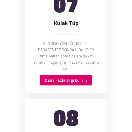
07
Kulak Tüp
VENTİLASYON TÜP TATBİKİ-
PARASENTEZ SONRASI ÖĞÜTLER
Ameliyattan sonra nelere dikkat
etmelidir? Eğer girişim ayaktan yapılmış
ise,…
Daha Fazla Bilgi Edin
08