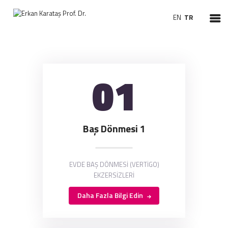
EN
TR
01
ANASAYFA
HAKKIMDA
TEDAVILER
CERRAHILER
Baş Dönmesi 1
HASTA BILGILENDIRME
VIDEO KBB
HABERLER
EVDE BAŞ DÖNMESİ (VERTİGO)
EKZERSİZLERİ
Daha Fazla Bilgi Edin