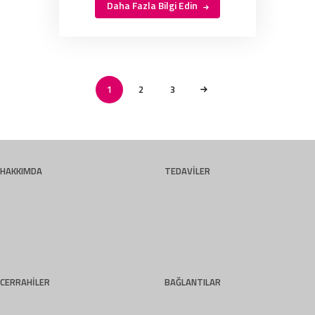
Daha Fazla Bilgi Edin
Yazı
sayfalaması
PAGE
1
PAGE
2
>
PAGE
3
HAKKIMDA
TEDAVİLER
CERRAHİLER
BAĞLANTILAR