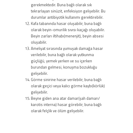
gerekmektedir. Buna bağlı olarak sık
tekrarlayan sinüzit, enfeksiyon gelişebilir. Bu
durumlar antibiyotik kullanımı gerektirebilir.
Kafa tabanında hasar oluşabilir, buna bağlı
olarak beyin-omurilik sıvısı kaçağı oluşabilir.
Beyin zarları iltihabı(menenjit), beyin absesi
oluşabilir.
Ameliyat sırasında yumuşak damağa hasar
verilebilir, buna bağlı olarak yutkunma
güçlüğü, yemek yerken ve su içerken
burundan gelmesi, konuşma bozukluğu
gelişebilir.
Görme sinirine hasar verilebilir, buna bağlı
olarak geçici veya kalıcı görme kaybı(körlük)
gelişebilir.
Beyne giden ana atar damar(şah damarı/
karotis interna) hasar görebilir, buna bağlı
olarak felçlik ve ölüm gelişebilir.