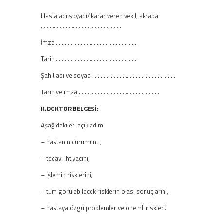
Hasta adı soyadı/ karar veren vekil, akraba
……………………………………………….
İmza ………………………………………………..
Tarih ………………………………………………..
Şahit adı ve soyadı ………………………………………………..
Tarih ve imza ……………………………………………….
K.DOKTOR BELGESİ:
Aşağıdakileri açıkladım:
– hastanın durumunu,
– tedavi ihtiyacını,
– işlemin risklerini,
– tüm görülebilecek risklerin olası sonuçlarını,
– hastaya özgü problemler ve önemli riskleri.