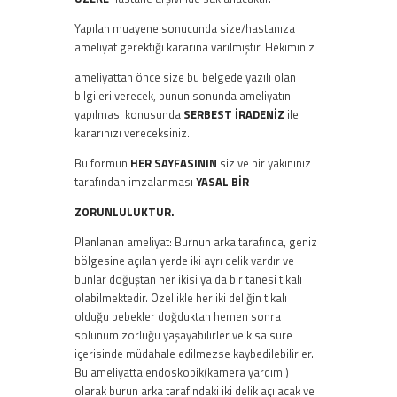
Yapılan muayene sonucunda size/hastanıza
ameliyat gerektiği kararına varılmıştır. Hekiminiz
ameliyattan önce size bu belgede yazılı olan
bilgileri verecek, bunun sonunda ameliyatın
yapılması konusunda
SERBEST İRADENİZ
ile
kararınızı vereceksiniz.
Bu formun
HER SAYFASININ
siz ve bir yakınınız
tarafından imzalanması
YASAL BİR
ZORUNLULUKTUR.
Planlanan ameliyat: Burnun arka tarafında, geniz
bölgesine açılan yerde iki ayrı delik vardır ve
bunlar doğuştan her ikisi ya da bir tanesi tıkalı
olabilmektedir. Özellikle her iki deliğin tıkalı
olduğu bebekler doğduktan hemen sonra
solunum zorluğu yaşayabilirler ve kısa süre
içerisinde müdahale edilmezse kaybedilebilirler.
Bu ameliyatta endoskopik(kamera yardımı)
olarak burun arka tarafındaki iki delik açılacak ve