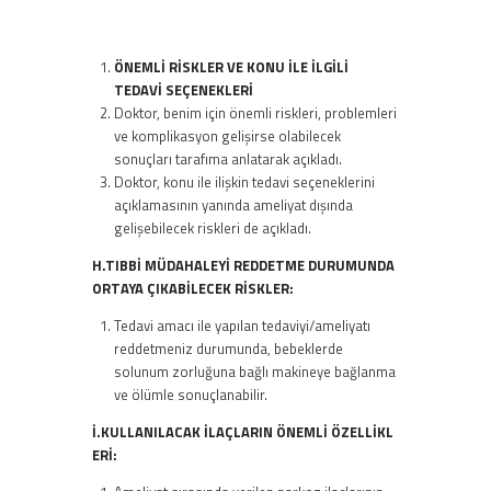
ÖNEMLİ RİSKLER VE KONU İLE İLGİLİ
TEDAVİ SEÇENEKLERİ
Doktor, benim için önemli riskleri, problemleri
ve komplikasyon gelişirse olabilecek
sonuçları tarafıma anlatarak açıkladı.
Doktor, konu ile ilişkin tedavi seçeneklerini
açıklamasının yanında ameliyat dışında
gelişebilecek riskleri de açıkladı.
H.TIBBİ MÜDAHALEYİ REDDETME DURUMUNDA
ORTAYA ÇIKABİLECEK RİSKLER:
Tedavi amacı ile yapılan tedaviyi/ameliyatı
reddetmeniz durumunda, bebeklerde
solunum zorluğuna bağlı makineye bağlanma
ve ölümle sonuçlanabilir.
İ.KULLANILACAK İLAÇLARIN ÖNEMLİ ÖZELLİKL
ERİ: