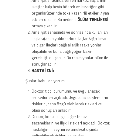
Ameliyat sırasında verilen narkoz ilaçlarının
akciğer kalp beyin böbrek ve karaciğer gibi
organlarüzerinde toksik (zehirli) etkileri / yan
etkileri olabilir. Bu nedenle
ÖLÜM TEHLİKESİ
ortaya çıkabilir.
Ameliyat esnasında ve sonrasında kullanılan
ilaçlara(antibiyotik/narkoz ilaçları/ağrı kesici
ve diğer ilaçlar) bağlı allerjik reaksiyonlar
oluşabilir ve buna bağlı yoğun bakım
gerekliliği oluşabilir. Bu reaksiyonlar ölüm ile
sonuçlanabilir.
HASTA İZNİ:
Şunları kabul ediyorum:
Doktor, tıbbi durumumu ve uygulanacak
prosedürleri açıkladı. Uygulanacak işlemlerin
risklerini,bana özgü olabilecek riskleri ve
olası sonuçları anladım.
Doktor, konu ile ilgili diğer tedavi
seçeneklerini ve ilişkili riskleri açıkladı. Doktor,
hastalığımın seyrini ve ameliyat dışında
gelişebilecek riskleri de açıkladı.