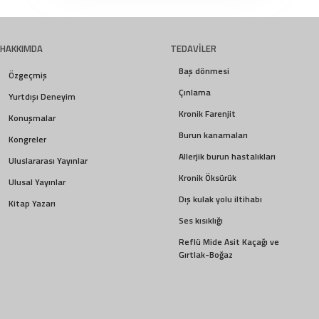
HAKKIMDA
TEDAVİLER
Baş dönmesi
Özgeçmiş
Çınlama
Yurtdışı Deneyim
Kronik Farenjit
Konuşmalar
Burun kanamaları
Kongreler
Allerjik burun hastalıkları
Uluslararası Yayınlar
Kronik Öksürük
Ulusal Yayınlar
Dış kulak yolu iltihabı
Kitap Yazarı
Ses kısıklığı
Reflü Mide Asit Kaçağı ve
Gırtlak-Boğaz