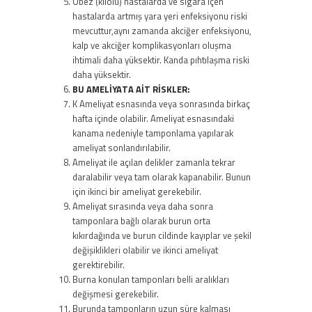
Obez (kilolu) hastalarda ve sigara içen
hastalarda artmış yara yeri enfeksiyonu riski
mevcuttur,aynı zamanda akciğer enfeksiyonu,
kalp ve akciğer komplikasyonları oluşma
ihtimali daha yüksektir. Kanda pıhtılaşma riski
daha yüksektir.
BU AMELİYATA AİT RİSKLER:
K Ameliyat esnasında veya sonrasında birkaç
hafta içinde olabilir. Ameliyat esnasındaki
kanama nedeniyle tamponlama yapılarak
ameliyat sonlandırılabilir.
Ameliyat ile açılan delikler zamanla tekrar
daralabilir veya tam olarak kapanabilir. Bunun
için ikinci bir ameliyat gerekebilir.
Ameliyat sırasında veya daha sonra
tamponlara bağlı olarak burun orta
kıkırdağında ve burun cildinde kayıplar ve şekil
değişiklikleri olabilir ve ikinci ameliyat
gerektirebilir.
Burna konulan tamponları belli aralıkları
değişmesi gerekebilir.
Burunda tamponların uzun süre kalması