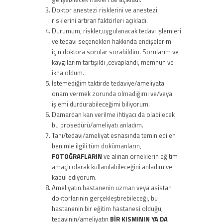
Doktor anestezi risklerini ve anestezi
risklerini artıran faktörleri açıkladı.
Durumum, riskler,uygulanacak tedavi işlemleri
ve tedavi seçenekleri hakkında endişelerim
için doktora sorular sorabildim. Sorularım ve
kaygılarım tartışıldı ,cevaplandı, memnun ve
ikna oldum.
İstemediğim taktirde tedaviye/ameliyata
onam vermek zorunda olmadığımı ve/veya
işlemi durdurabileceğimi biliyorum.
Damardan kan verilme ihtiyacı da olabilecek
bu prosedürü/ameliyatı anladım.
Tanı/tedavi/ameliyat esnasında temin edilen
benimle ilgili tüm dokümanların,
FOTOĞRAFLARIN
ve alınan örneklerin eğitim
amaçlı olarak kullanılabileceğini anladım ve
kabul ediyorum.
Ameliyatın hastanenin uzman veya asistan
doktorlarının gerçekleştirebileceği, bu
hastanenin bir eğitim hastanesi olduğu,
tedavinin/ameliyatın
BİR KISMININ YA DA