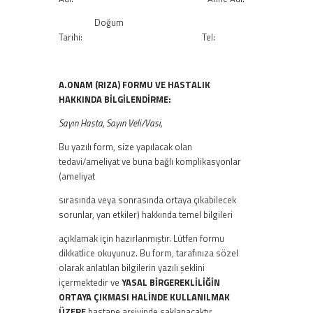
Doğum
Tarihi: Tel:
A.ONAM (RIZA) FORMU VE HASTALIK
HAKKINDA BİLGİLENDİRME:
Sayın Hasta, Sayın Veli/Vasi,
Bu yazılı form, size yapılacak olan
tedavi/ameliyat ve buna bağlı komplikasyonlar
(ameliyat
sırasında veya sonrasında ortaya çıkabilecek
sorunlar, yan etkiler) hakkında temel bilgileri
açıklamak için hazırlanmıştır. Lütfen formu
dikkatlice okuyunuz. Bu form, tarafınıza sözel
olarak anlatılan bilgilerin yazılı şeklini
içermektedir ve
YASAL BİRGEREKLİLİĞİN
ORTAYA ÇIKMASI HALİNDE KULLANILMAK
ÜZERE
hastane arşivinde saklanacaktır.