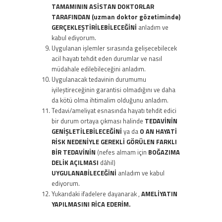
TAMAMININ ASİSTAN DOKTORLAR
TARAFINDAN (uzman doktor gözetiminde)
GERÇEKLEŞTİRİLEBİLECEĞİNİ
anladım ve
kabul ediyorum.
Uygulanan işlemler sırasında gelişecebilecek
acil hayatı tehdit eden durumlar ve nasıl
müdahale edilebileceğini anladım.
Uygulanacak tedavinin durumumu
iyileştireceğinin garantisi olmadığını ve daha
da kötü olma ihtimalim olduğunu anladım.
Tedavi/ameliyat esnasında hayatı tehdit edici
bir durum ortaya çıkması halinde
TEDAVİNİN
GENİŞLETİLEBİLECEĞİNİ
ya da
O AN HAYATİ
RİSK NEDENİYLE GEREKLİ GÖRÜLEN FARKLI
BİR TEDAVİNİN
(nefes almam için
BOĞAZIMA
DELİK AÇILMASI
dâhil)
UYGULANABİLECEĞİNİ
anladım ve kabul
ediyorum.
Yukarıdaki ifadelere dayanarak ,
AMELİYATIN
YAPILMASINI RİCA EDERİM.