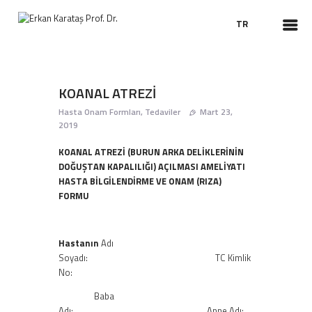
TR
KOANAL ATREZİ
ANASAYFA
Hasta Onam Formları
,
Tedaviler
Mart 23,
HAKKIMDA
2019
TEDAVILER
KOANAL ATREZİ (BURUN ARKA DELİKLERİNİN
CERRAHILER
DOĞUŞTAN KAPALILIĞI) AÇILMASI AMELİYATI
HASTA BİLGİLENDİRME VE ONAM (RIZA)
HASTA BILGILENDIRME
FORMU
VIDEO KBB
HABERLER
Hastanın
Adı
Soyadı: TC Kimlik
No:
Baba
Adı: Anne Adı: