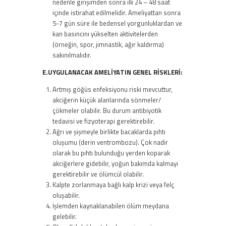
nedenle girişimden sonra ilk 24 – 48 saat
içinde istirahat edilmelidir. Ameliyattan sonra
5-7 gün süre ile bedensel yorgunluklardan ve
kan basıncını yükselten aktivitelerden
(örneğin, spor, jimnastik, ağır kaldırma)
sakınılmalıdır.
E.UYGULANACAK AMELİYATIN GENEL RİSKLERİ:
Artmış göğüs enfeksiyonu riski mevcuttur,
akciğerin küçük alanlarında sönmeler/
çökmeler olabilir. Bu durum antibiyotik
tedavisi ve fizyoterapi gerektirebilir.
Ağrı ve şişmeyle birlikte bacaklarda pıhtı
oluşumu (derin ventrombozu). Çok nadir
olarak bu pıhtı bulunduğu yerden koparak
akciğerlere gidebilir, yoğun bakımda kalmayı
gerektirebilir ve ölümcül olabilir.
Kalpte zorlanmaya bağlı kalp krizi veya felç
oluşabilir.
İşlemden kaynaklanabilen ölüm meydana
gelebilir.