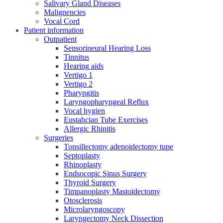
Salivary Gland Diseases
Malignencies
Vocal Cord
Patient information
Outpatient
Sensorineural Hearing Loss
Tinnitus
Hearing aids
Vertigo 1
Vertigo 2
Pharyngitis
Laryngopharyngeal Reflux
Vocal hygien
Eustahcian Tube Exercises
Allergic Rhinitis
Surgeries
Tonsillectomy adenoidectomy tupe
Septoplasty
Rhinoplasty
Endsocopic Sinus Surgery
Thyroid Surgery
Timpanoplasty Mastoidectomy
Otosclerosis
Microlaryngoscopy
Laryngectomy Neck Dissection