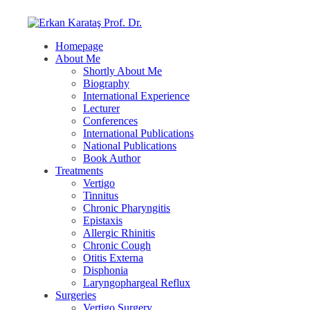
Homepage
About Me
Shortly About Me
Biography
International Experience
Lecturer
Conferences
International Publications
National Publications
Book Author
Treatments
Vertigo
Tinnitus
Chronic Pharyngitis
Epistaxis
Allergic Rhinitis
Chronic Cough
Otitis Externa
Disphonia
Laryngophargeal Reflux
Surgeries
Vertigo Surgery