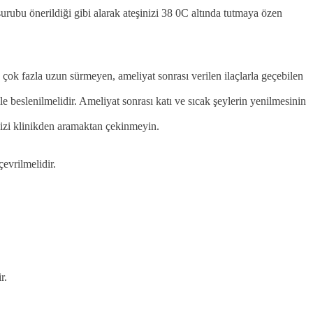
urubu önerildiği gibi alarak ateşinizi 38 0C altında tutmaya özen
.
çok fazla uzun sürmeyen, ameliyat sonrası verilen ilaçlarla geçebilen
 beslenilmelidir. Ameliyat sonrası katı ve sıcak şeylerin yenilmesinin
 bizi klinikden aramaktan çekinmeyin.
evrilmelidir.
r.