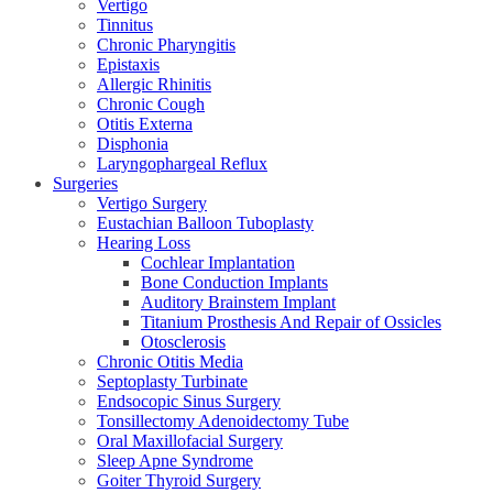
Vertigo
Tinnitus
Chronic Pharyngitis
Epistaxis
Allergic Rhinitis
Chronic Cough
Otitis Externa
Disphonia
Laryngophargeal Reflux
Surgeries
Vertigo Surgery
Eustachian Balloon Tuboplasty
Hearing Loss
Cochlear Implantation
Bone Conduction Implants
Auditory Brainstem Implant
Titanium Prosthesis And Repair of Ossicles
Otosclerosis
Chronic Otitis Media
Septoplasty Turbinate
Endsocopic Sinus Surgery
Tonsillectomy Adenoidectomy Tube
Oral Maxillofacial Surgery
Sleep Apne Syndrome
Goiter Thyroid Surgery