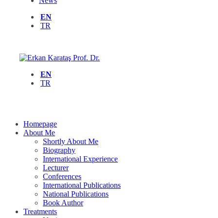
News
EN
TR
EN
TR
Homepage
About Me
Shortly About Me
Biography
International Experience
Lecturer
Conferences
International Publications
National Publications
Book Author
Treatments