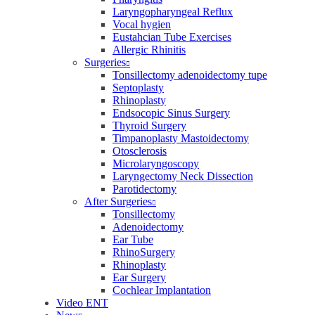
Laryngopharyngeal Reflux
Vocal hygien
Eustahcian Tube Exercises
Allergic Rhinitis
Surgeries
Tonsillectomy adenoidectomy tupe
Septoplasty
Rhinoplasty
Endsocopic Sinus Surgery
Thyroid Surgery
Timpanoplasty Mastoidectomy
Otosclerosis
Microlaryngoscopy
Laryngectomy Neck Dissection
Parotidectomy
After Surgeries
Tonsillectomy
Adenoidectomy
Ear Tube
RhinoSurgery
Rhinoplasty
Ear Surgery
Cochlear Implantation
Video ENT