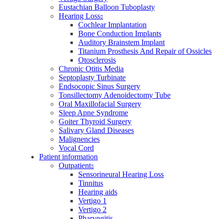
Eustachian Balloon Tuboplasty
Hearing Loss
Cochlear Implantation
Bone Conduction Implants
Auditory Brainstem Implant
Titanium Prosthesis And Repair of Ossicles
Otosclerosis
Chronic Otitis Media
Septoplasty Turbinate
Endsocopic Sinus Surgery
Tonsillectomy Adenoidectomy Tube
Oral Maxillofacial Surgery
Sleep Apne Syndrome
Goiter Thyroid Surgery
Salivary Gland Diseases
Malignencies
Vocal Cord
Patient information
Outpatient
Sensorineural Hearing Loss
Tinnitus
Hearing aids
Vertigo 1
Vertigo 2
Pharyngitis