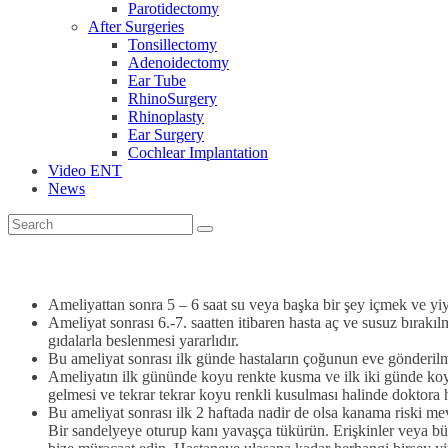
Parotidectomy
After Surgeries
Tonsillectomy
Adenoidectomy
Ear Tube
RhinoSurgery
Rhinoplasty
Ear Surgery
Cochlear Implantation
Video ENT
News
Ameliyattan sonra 5 – 6 saat su veya başka bir şey içmek ve yi
Ameliyat sonrası 6.-7. saatten itibaren hasta aç ve susuz bırakıl
gıdalarla beslenmesi yararlıdır.
Bu ameliyat sonrası ilk günde hastaların çoğunun eve gönderilmes
Ameliyatın ilk gününde koyu renkte kusma ve ilk iki günde koyu 
gelmesi ve tekrar tekrar koyu renkli kusulması halinde doktora 
Bu ameliyat sonrası ilk 2 haftada nadir de olsa kanama riski me
Bir sandelyeye oturup kanı yavaşça tükürün. Erişkinler veya b