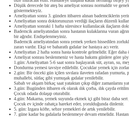
bize müracaat edin. Hastaneye ulaşana kadar herhangi birşey yi
Düşük derecede bir ateş bu ameliyat sonrası normaldir ve genelde
göstermekteyiz.
Ameliyattan sonra 3. günden itibaren alınan bademciklerin yeri
Ameliyattan sonra doktorunuzun verdiği ilaçların düzenli kullanıl
Ameliyattan sonraki 1 hafta süresince kullanılacak ilaçların dok
Bademcik ameliyatından sonra hastanın kulaklarına vuran ağrını
bir ağrıdır. Endişelenmeyiniz.
Bademcik ameliyatından sonra yemek yerken hissedilen zorluklar 
zararı vardır. Ekşi ve baharatlı gıdalar ise hastaya acı verir.
Ameliyattan 2 hafta sonra hasta kontrole gelmelidir. Eğer daha ö
Ameliyat sonrası beslenmeniz ve hasta bakımı günlere göre şöyl
1.gün: Ameliyattan 5-6 saat sonra başlayarak süt, ayran, su, mey
Dondurma yemesi tavsiye edilebilir. Çocuklar yemek için zorlanma
2.gün: Bir önceki gün içilen sıvılara ilaveten rafadan yumurta, 
muhallebi, sütlaç gibi yumuşak gıdalar yenilebilir.
Sabah ve akşam birkaç saat yataktan çıkıp diğer zamanlarını yat
3.gün: Bugünden itibaren ek olarak ılık çorba, ılık çayda eritil
Çocuk odada dolaşıp oturabilir.
4.gün: Makarna, yemek suyunda ekmek içi gibi biraz daha sert y
Çocuk ev içinde rahatça hareket eder, yorulduğunda dinlenir.
5. gün: Izgara köfte, sebze yemekleri de artık yenilebilir.
7. güne kadar bu gıdalarla beslenmeye devam etmelidir. Hastan