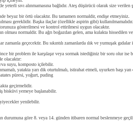
yip içmeyin.
 yeterli sıvı alınmamasına bağlıdır. Ateş düşürücü olarak size verilen ş
nde beyaz bir örtü olacaktır. Bu tamamen normaldir, endişe etmeyiniz.
ması gereklidir. Başka ilaçlar (özellikle aspirin gibi) kullanılmamalıdır
torunuza gösterilmesi ve kontrol ettirilmesi uygun olacaktır.
n olması normaldir. Bu ağrı boğazdan gelen, ama kulakta hissedilen ve 
zamanla geçecektir. Bu sıkıntılı zamanlarda ılık ve yumuşak gıdalar ile
nce bir problem ile karşılaşır veya sormak istediğiniz bir soru olur ise
e olacaktır:
va suyu, komposto içilebilir.
malı, yatakta yarı dik oturtulmalı, istirahat etmeli, uyurken başı yan ç
patates püresi, yoğurt, puding
akta geçirmelidir.
miş bisküvi yemeye başlanabilir.
iyecekler yenilebilir.
ın durumuna göre 8. veya 14. günden itibaren normal beslenmeye geçili