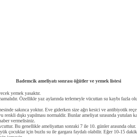
Bademcik ameliyatı sonrası öğütler ve yemek listesi
yecek yemek yasaktır.
mamalıdır. Özellikle yaz aylarında terlemeyle vücuttan su kaybı fazla olu
inde sakınca yoktur. Eve giderken size ağrı kesici ve antibiyotik reçet
renkli dışkı yapılması normaldir. Bunlar ameliyat sırasında yutulan ka
haber vermelisiniz.
vcuttur. Bu genellikle ameliyattan sonraki 7 ile 10. günler arasında ol
üyük çocuklar için buzlu su ile gargara faydalı olabilir. Eğer 10-15 d