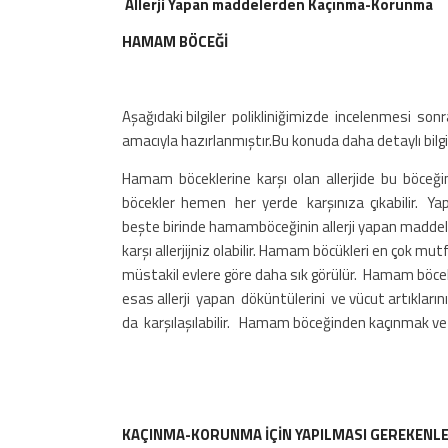
Allerji Yapan maddelerden Kaçınma-Korunma
HAMAM BÖCEĞİ
Aşağıdaki bilgiler polikliniğimizde incelenmesi sonr
amacıyla hazırlanmıştır.Bu konuda daha detaylı bilg
Hamam böceklerine karşı olan allerjide bu böceği
böcekler hemen her yerde karşınıza çıkabilir. Yap
beşte birinde hamamböceğinin allerji yapan madde
karşı allerjijniz olabilir. Hamam böcükleri en çok m
müstakil evlere göre daha sık görülür. Hamam böc
esas allerji yapan döküntülerini ve vücut artıklar
da karşılaşılabilir. Hamam böceğinden kaçınmak ve k
KAÇINMA-KORUNMA İÇİN YAPILMASI GEREKENLE