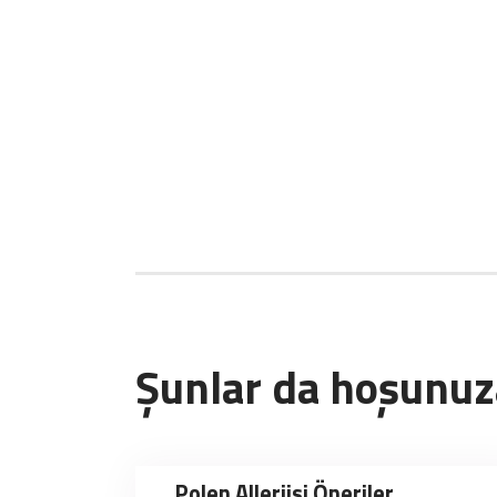
Şunlar da hoşunuza
Polen Allerjisi Öneriler