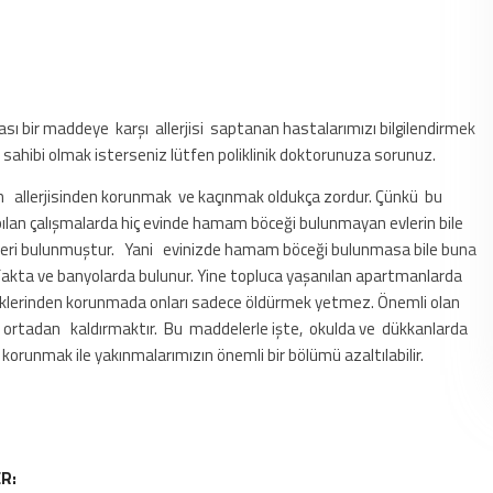
ası bir maddeye karşı allerjisi saptanan hastalarımızı bilgilendirmek
i sahibi olmak isterseniz lütfen poliklinik doktorunuza sorunuz.
n allerjisinden korunmak ve kaçınmak oldukça zordur. Çünkü bu
ılan çalışmalarda hiç evinde hamam böceği bulunmayan evlerin bile
leri bulunmuştur. Yani evinizde hamam böceği bulunmasa bile buna
utfakta ve banyolarda bulunur. Yine topluca yaşanılan apartmanlarda
eklerinden korunmada onları sadece öldürmek yetmez. Önemli olan
ını ortadan kaldırmaktır. Bu maddelerle işte, okulda ve dükkanlarda
orunmak ile yakınmalarımızın önemli bir bölümü azaltılabilir.
R: