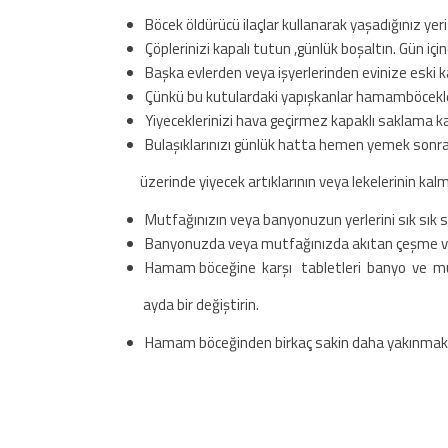
Böcek öldürücü ilaçlar kullanarak yaşadığınız yeri
Çöplerinizi kapalı tutun ,günlük boşaltın. Gün iç
Başka evlerden veya işyerlerinden evinize eski k
Çünkü bu kutulardaki yapışkanlar hamamböcekleri
Yiyeceklerinizi hava geçirmez kapaklı saklama k
Bulaşıklarınızı günlük hatta hemen yemek sonra
üzerinde yiyecek artıklarının veya lekelerinin kal
Mutfağınızın veya banyonuzun yerlerini sık sık si
Banyonuzda veya mutfağınızda akıtan çeşme veya
Hamam böceğine karşı tabletleri banyo ve mutfa
ayda bir değiştirin.
Hamam böceğinden birkaç sakin daha yakınmakta