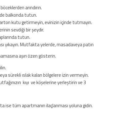
 böceklerden arındırın.
inde balkonda tutun.
arton kutu getirmeyin, evinizin içinde tutmayın.
nin sevdiği bir şeydir.
aplarında tutun.
sı yıkayın. Mutfakta yelerde, masadaveya patın
mamasına aşırı özen gösterin.
lin.
 sürekli ıslak kalan bölgelere izin vermeyin.
ğınızın kıyı ve köşelerine yerleştirin ve 3
 ise tüm apartmanın ilaçlanması yoluna gidin.